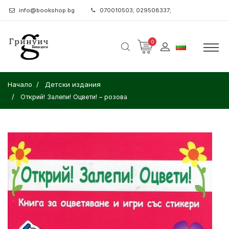
info@bookshop.bg
070010503; 029508337;
0
Начало
Детски издания
Открий! Залепи! Оцвети! – розова