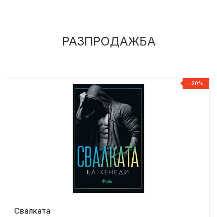
РАЗПРОДАЖБА
%
-20%
Свалката