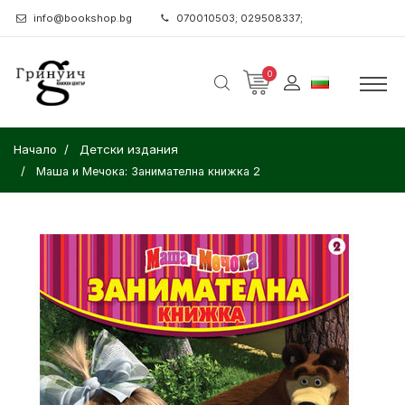
info@bookshop.bg
070010503; 029508337;
0
Начало
Детски издания
Маша и Мечока: Занимателна книжка 2