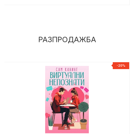
РАЗПРОДАЖБА
%
-20%