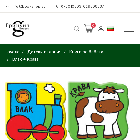
info@bookshop.bg
070010503; 029508337;
0
Начало
Детски издания
Книги за бебета
Влак + Крава