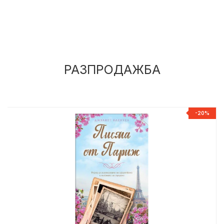
РАЗПРОДАЖБА
%
-20%