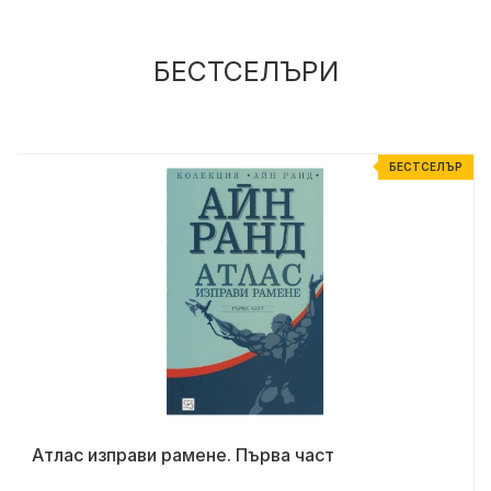
БЕСТСЕЛЪРИ
Р
БЕСТСЕЛЪР
Атлас изправи рамене. Първа част