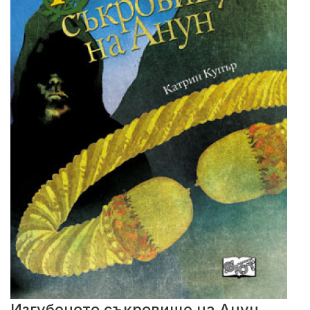
Изгубеното съкровище на Анун