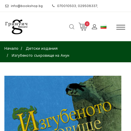
info@bookshop.bg
070010503; 029508337;
0
Начало
Детски издания
Изгубеното съкровище на Анун