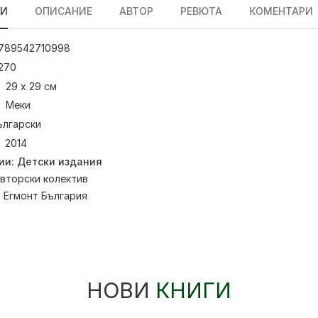
ЛИ
ОПИСАНИЕ
АВТОР
РЕВЮТА
КОМЕНТАРИ
789542710998
270
29 х 29 см
Меки
ългарски
2014
ии:
Детски издания
вторски колектив
:
Егмонт България
НОВИ
КНИГИ