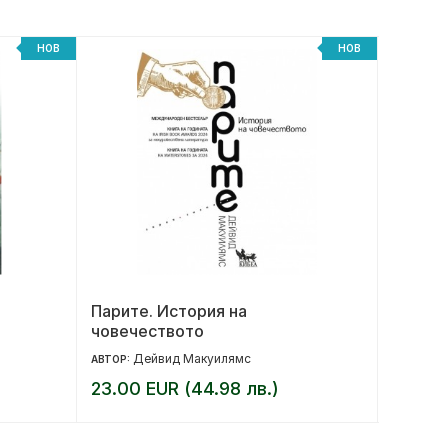
НОВ
НОВ
Парите. История на
Клеоп
човечеството
Дейвид Макуилямс
С
АВТОР:
АВТОР:
23.00 EUR (44.98 лв.)
13.99 