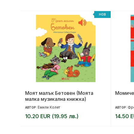
НОВ
НОВ
Моят малък Бетовен (Моята
Момиче
малка музикална книжка)
Емили Колет
Фр
АВТОР:
АВТОР:
10.20 EUR (19.95 лв.)
14.50 E