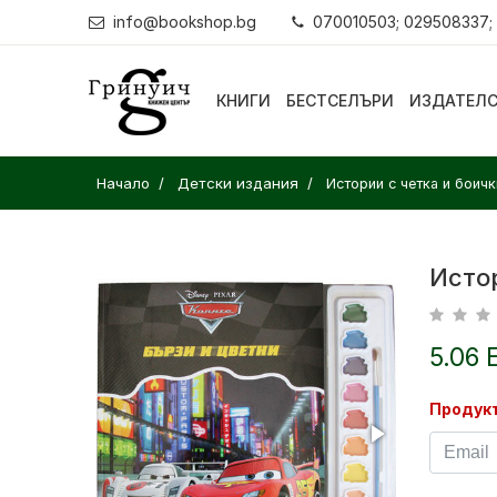
info@bookshop.bg
070010503; 029508337;
КНИГИ
БЕСТСЕЛЪРИ
ИЗДАТЕЛ
Начало
Детски издания
Истории с четка и боичк
Истор
5.06 
Продукт