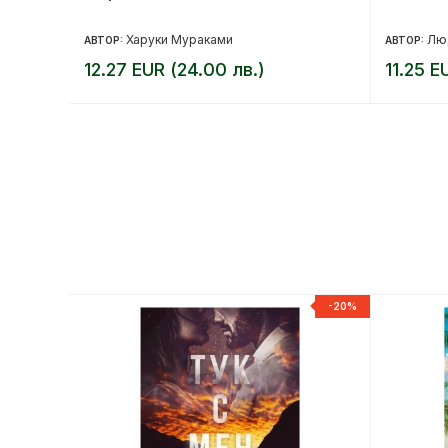
Харуки Мураками
Лю
АВТОР:
АВТОР:
12.27 EUR (24.00 лв.)
11.25 E
-20%
-20%