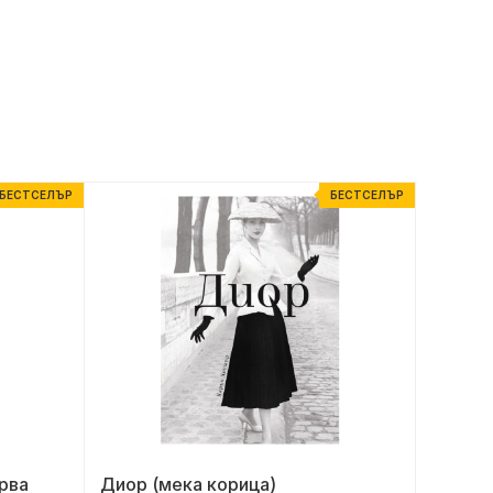
БЕСТСЕЛЪР
БЕСТСЕЛЪР
рва
Диор (мека корица)
Кестен