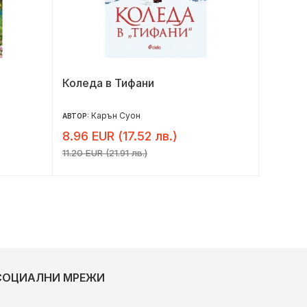
Коледа в Тифани
Краси
Карън Суон
Да
АВТОР:
АВТОР:
8.96 EUR (17.52 лв.)
6.95 E
11.20 EUR (21.91 лв.)
8.69 EUR 
СОЦИАЛНИ МРЕЖИ