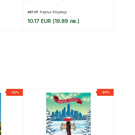
Карън Хоумър
С
АВТОР:
АВТОР:
10.17 EUR (19.89 лв.)
10.23 
-20%
-20%