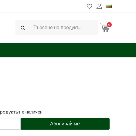
0
Ч
Search
продуктът е наличен.
Абонирай ме