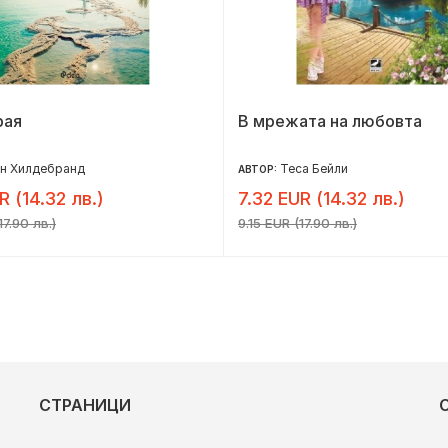
рая
В мрежата на любовта
ин Хилдебранд
Теса Бейли
АВТОР:
R (14.32 лв.)
7.32 EUR (14.32 лв.)
17.90 лв.)
9.15 EUR (17.90 лв.)
СТРАНИЦИ