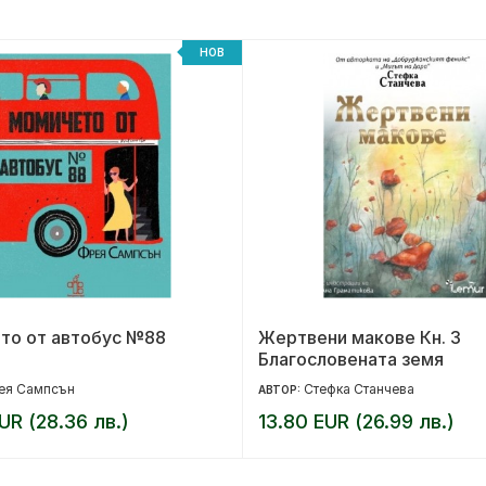
НОВ
то от автобус №88
Жертвени макове Кн. 3
Благословената земя
ея Сампсън
Стефка Станчева
АВТОР:
UR (28.36 лв.)
13.80 EUR (26.99 лв.)