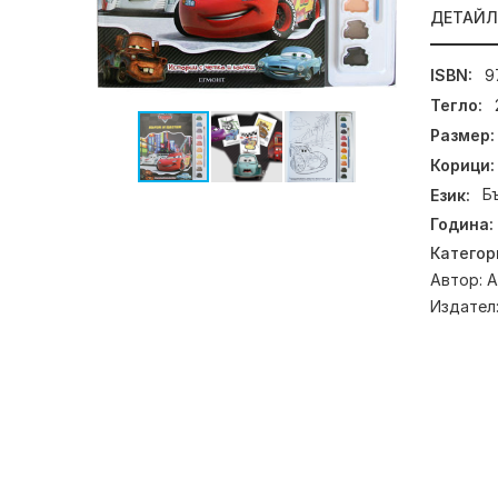
ДЕТАЙ
ISBN:
9
Тегло:
Размер:
Корици:
Език:
Б
Година:
Категор
Автор:
А
Издател