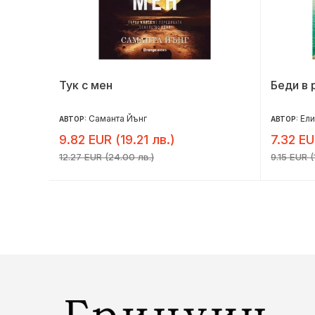
Тук с мен
Беди в 
Саманта Йънг
Ел
АВТОР:
АВТОР:
9.82 EUR (19.21 лв.)
7.32 EU
12.27 EUR (24.00 лв.)
9.15 EUR (