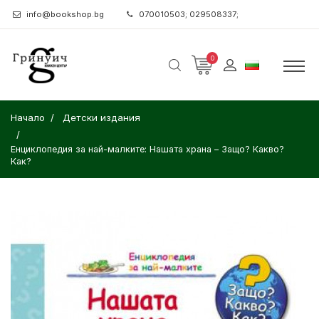
info@bookshop.bg
070010503; 029508337;
0
Начало
Детски издания
Енциклопедия за най-малките: Нашата храна – Защо? Какво?
Как?