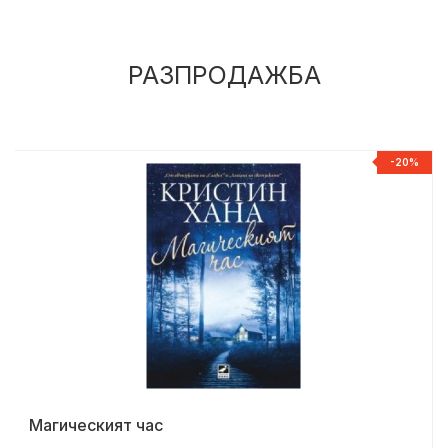
РАЗПРОДАЖБА
%
-20%
Магическият час