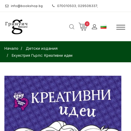
info@bookshop.bg
070010503; 029508337;
0
Начало
Детски издания
Екуестрия Гърлс: Креативни идеи