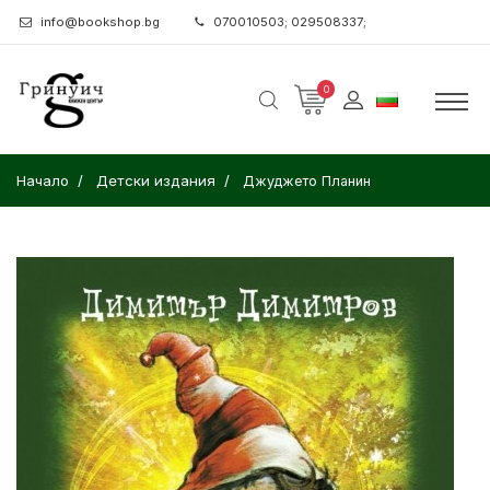
info@bookshop.bg
070010503; 029508337;
0
Начало
Детски издания
Джуджето Планин