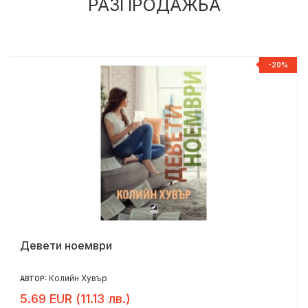
РАЗПРОДАЖБА
%
-20%
Девети ноември
Колийн Хувър
АВТОР:
5.69 EUR (11.13 лв.)