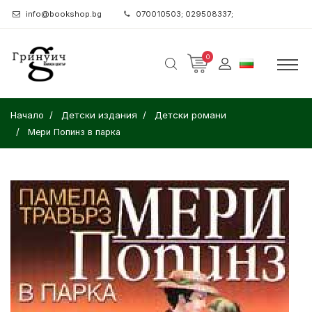
info@bookshop.bg
070010503; 029508337;
0
Начало
Детски издания
Детски романи
Мери Попинз в парка