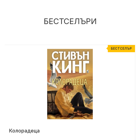
БЕСТСЕЛЪРИ
Р
БЕСТСЕЛЪР
Колорадеца