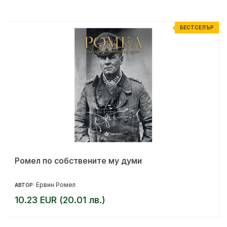
Р
БЕСТСЕЛЪР
Ромел по собствените му думи
Ервин Ромел
АВТОР:
10.23 EUR (20.01 лв.)