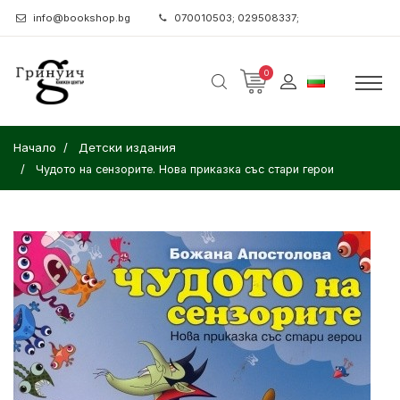
info@bookshop.bg
070010503; 029508337;
0
Начало
Детски издания
Чудото на сензорите. Нова приказка със стари герои