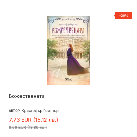
%
-20%
Божествената
Кристофър Гортнър
АВТОР:
7.73 EUR (15.12 лв.)
9.66 EUR (18.89 лв.)