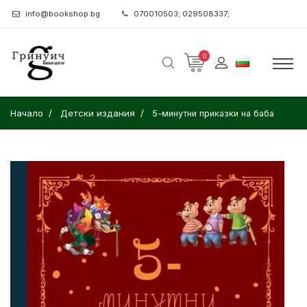
info@bookshop.bg
070010503; 029508337;
0
Начало
Детски издания
5-минутни приказки на баба