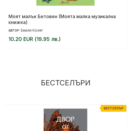
Моят малък Бетовен (Моята малка музикална
книжка)
Емили Колет
АВТОР:
10.20 EUR (19.95 лв.)
БЕСТСЕЛЪРИ
Р
БЕСТСЕЛЪР