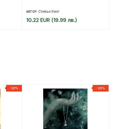
на наи
безду
Стивън Кинг
Га
АВТОР:
АВТОР:
10.22 EUR (19.99 лв.)
12.27 
-20%
-20%