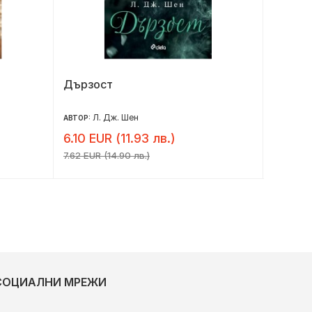
Дързост
Лейла
Л. Дж. Шен
К
АВТОР:
АВТОР:
6.10 EUR (11.93 лв.)
6.10 E
7.62 EUR (14.90 лв.)
7.62 EUR 
СОЦИАЛНИ МРЕЖИ