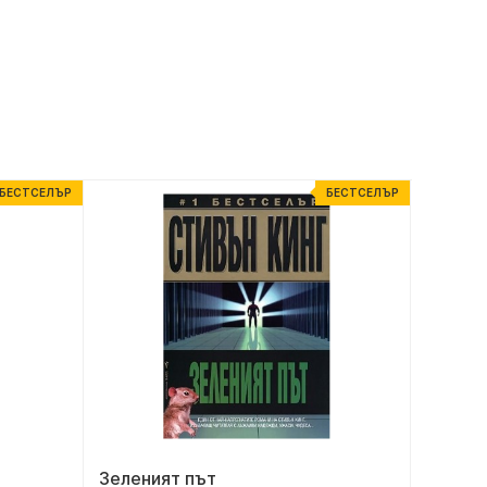
БЕСТСЕЛЪР
БЕСТСЕЛЪР
Зеленият път
Неверо