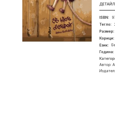
ДЕТАЙ
ISBN:
9
Тегло:
Размер:
Корици:
Език:
Б
Година:
Категор
Автор:
А
Издател