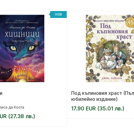
НОВ
и
Под къпиновия храст (Пъ
юбилейно издание)
иса да Коста
17.90 EUR (35.01 лв.)
UR (27.38 лв.)