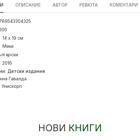
ЛИ
ОПИСАНИЕ
АВТОР
РЕВЮТА
КОМЕНТАРИ
789543304325
200
14 х 19 см
Меки
ългарски
2016
ии:
Детски издания
нна Гавалда
:
Унискорп
НОВИ
КНИГИ