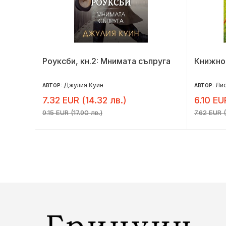
Роуксби, кн.2: Мнимата съпруга
Книжно
Джулия Куин
Лис
АВТОР:
АВТОР:
7.32 EUR (14.32 лв.)
6.10 EU
9.15 EUR (17.90 лв.)
7.62 EUR (