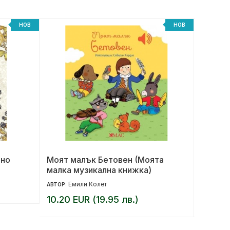
НОВ
НОВ
лно
Моят малък Бетовен (Моята
Хищни
малка музикална книжка)
Емили Колет
Ме
АВТОР:
АВТОР:
10.20 EUR (19.95 лв.)
14.00 