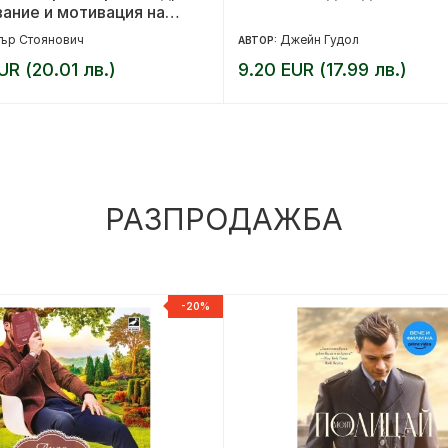
ание и мотивация на
Фердинанд Сакс-
ър Стоянович
Джейн Гудол
АВТОР:
ки и Готски за мисията в
UR (20.01 лв.)
9.20 EUR (17.99 лв.)
ия
РАЗПРОДАЖБА
-20%