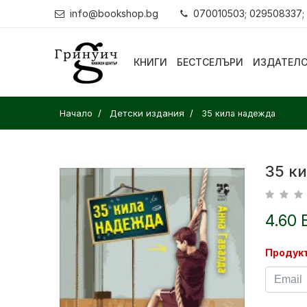
info@bookshop.bg
070010503; 029508337;
КНИГИ
БЕСТСЕЛЪРИ
ИЗДАТЕЛ
Начало
Детски издания
35 кила надежда
35 к
4.60 
Продукт