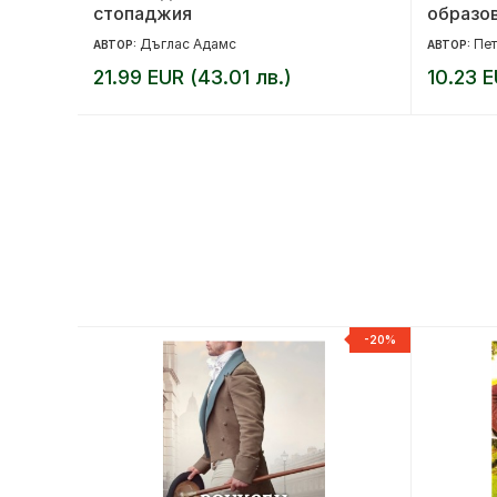
стопаджия
образов
принц 
Дъглас Адамс
Пет
АВТОР:
АВТОР:
Кобургс
21.99 EUR (43.01 лв.)
10.23 E
Българ
-20%
-20%