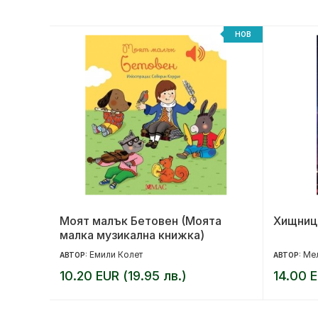
НОВ
НОВ
но
Моят малък Бетовен (Моята
Хищниц
малка музикална книжка)
Емили Колет
Мел
АВТОР:
АВТОР:
10.20 EUR (19.95 лв.)
14.00 E