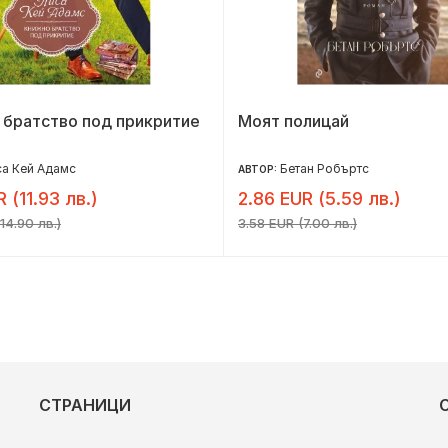
 братство под прикритие
Моят полицай
а Кей Адамс
Бетан Робъртс
АВТОР:
R (11.93 лв.)
2.86 EUR (5.59 лв.)
14.90 лв.)
3.58 EUR (7.00 лв.)
СТРАНИЦИ