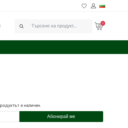
0
Ч
Search
продуктът е наличен.
Абонирай ме