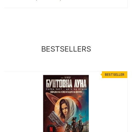
BESTSELLERS
R
BESTSELLER