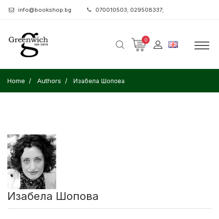
info@bookshop.bg
070010503; 029508337;
0
Home
Authors
Изабела Шопова
Изабела Шопова