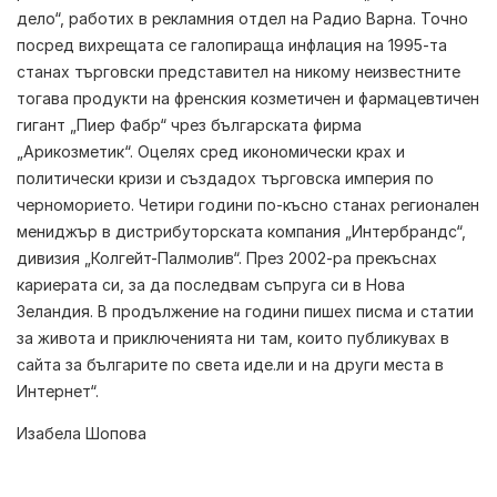
дело“, работих в рекламния отдел на Радио Варна. Точно
посред вихрещата се галопираща инфлация на 1995-та
станах търговски представител на никому неизвестните
тогава продукти на френския козметичен и фармацевтичен
гигант „Пиер Фабр“ чрез българската фирма
„Арикозметик“. Оцелях сред икономически крах и
политически кризи и създадох търговска империя по
черноморието. Четири години по-късно станах регионален
мениджър в дистрибуторската компания „Интербрандс“,
дивизия „Колгейт-Палмолив“. През 2002-ра прекъснах
кариерата си, за да последвам съпруга си в Нова
Зеландия. В продължение на години пишех писма и статии
за живота и приключенията ни там, които публикувах в
сайта за българите по света иде.ли и на други места в
Интернет“.
Изабела Шопова