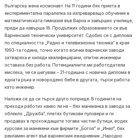
българска жена космонавт. На 11 години бях приета в
експериментална паралелка за изпреварващо обучение в
математическата гимназия във Варна и завърших училище,
преди да навърша 16. Продължих образованието си във
Варненския технически университет. Сдобих се с диплома
по специалността „Радио и телевизионна техника“ в края
1993-та година, точно когато всички варненски заводи
затваряха и хиляди квалифицирани, опитни инженери
оставаха без работа. Потенциалните ми работодатели
мислеха, че се шегувам – 21-годишна с новичка диплома в
едната ръка и новородено бебе в другата, търси работа
като инженер.
Наложи се да си търся друго поприще. В годините на
прехода работих какво ли не – бях манекенка в завода за
облекло „Дружба“, плетях бутикови пуловери и ги
продавах в прохождащите тогава частни бутици, водех
курсове за манекени към фирмите „Богоя" и „Инел“, бях
рекламен агент във варненския ежедневник „Народно