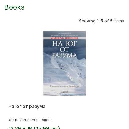
Books
Showing
1-5
of
5
items.
На юг от разума
Изабела Шопова
AUTHOR:
13.29 EUR (25.99 лв.)