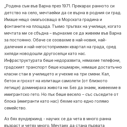
„Родена съм във Варна през 1971. Прекарах ранното си
детство на село, мечтаейки да се върна в родния си град.
Имаше нещо омагьосващо в Морската градина и
фонтаните на площада. Tъкмо тръгвах на училище, когато
мечтата ми се сбъдна – върнахме се да живеем във Варна
за постоянно. Обаче се озовахме в най-новия, най-
далечния и най-негостоприемен квартал на града, сред
хиляди новодошли другоселци като нас.
Инфраструктурата беше недоразвита, нямахме телефони,
градският транспорт беше кошмарен, нямаше достатъчно
класни стаи в училището и учехме на три смени. Кал,
бетон и грохот на излитащи самолети (от близкото
летище) доминираха живота ни. Без да знаем, живеехме в
имигрантско гето. Но пък беше весело – със съседите от
блока (имигранти като нас) бяхме като едно голямо
семейство.
Аз бях вундеркинд - научих се да чета в много ранна
възраст и четях много. Мечтаех да стана първата