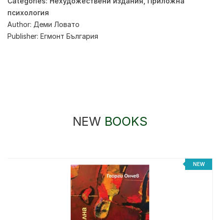
Categories:
Нехудожествени издания
,
Приложна
психология
Author:
Деми Ловато
Publisher:
Егмонт България
NEW
BOOKS
%
NEW