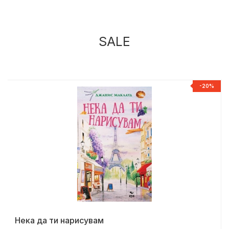
SALE
%
-20%
Нека да ти нарисувам