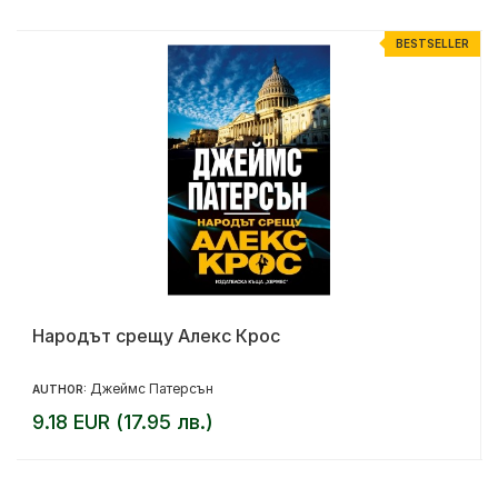
R
BESTSELLER
Народът срещу Алекс Крос
Джеймс Патерсън
AUTHOR:
9.18 EUR (17.95 лв.)