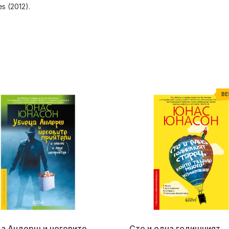
s (2012).
BE
а Андерш и неговите
Сто и една годишният