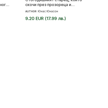
ного
скочи през прозореца и
изчезна
Юнас Юнасон
AUTHOR:
9.20 EUR (17.99 лв.)