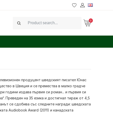
0
Search
елевизионен продуцент шведският писател Юнас
щество в Швеция и се премества в малко градче
ри години издава първия си роман... и първия си
“. Преведен на 35 езика и достигнал тираж от 4,5
манът се сдобива със следните награди: шведската
тската Audiobook Award (2011) и канадската