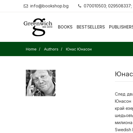
info@bookshop.bg
070010503; 029508337;
BOOKS
BESTSELLERS
PUBLISHER
Home
Authors
Юнас Юнасон
Юнас
След дв
Юнасон (
край езе
шедьовър
милиона 
Swedish 