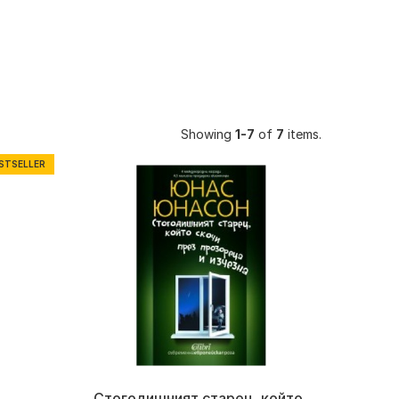
Showing
1-7
of
7
items.
STSELLER
Стогодишният старец, който