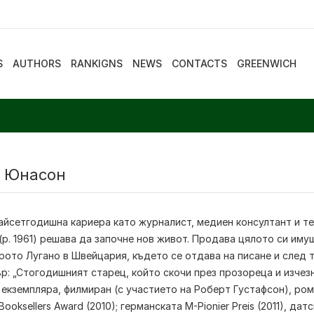
S
AUTHORS
RANKIGNS
NEWS
CONTACTS
GREENWICH
 Юнасон
айсетгодишна кариера като журналист, медиен консултант и т
р. 1961) решава да започне нов живот. Продава цялото си иму
рото Лугано в Швейцария, където се отдава на писане и след т
: „Стогодишният старец, който скочи през прозореца и изчезна
екземпляра, филмиран (с участието на Роберт Густафсон), ро
Booksellers Award (2010); германската M-Pionier Preis (2011), да