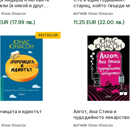
ели (и някой и друг
старец, който твърде м
ятел)
размишляваше
Юнас Юнасон
Юнас Юнасон
:
AUTHOR:
EUR (17.99 лв.)
11.25 EUR (22.00 лв.)
BESTSELLER
чицата и идиотът
Алгот, Ана Стина и
чудодейното лекарство
Юнас Юнасон
Юнас Юнасон
:
AUTHOR: