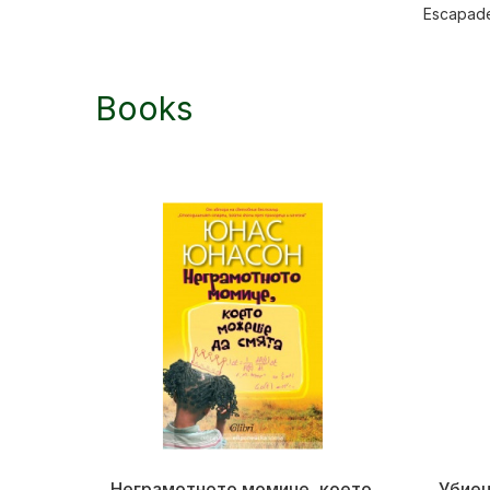
Escapade
Books
Неграмотното момиче, което
Убиец