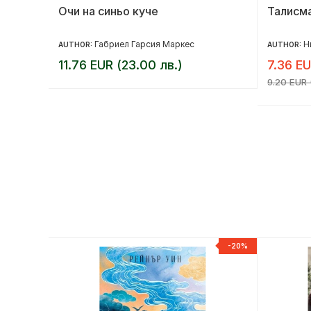
ната
Очи на синьо куче
Талисм
Габриел Гарсия Маркес
Н
AUTHOR:
AUTHOR:
11.76 EUR (23.00 лв.)
7.36 EU
9.20 EUR (
-20%
-20%