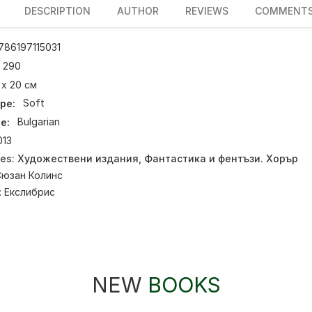
DESCRIPTION
AUTHOR
REVIEWS
COMMENT
786197115031
290
 х 20 см
pe:
Soft
e:
Bulgarian
013
ies:
Художествени издания
,
Фантастика и фентъзи. Хорър
Сюзан Колинс
:
Екслибрис
NEW
BOOKS