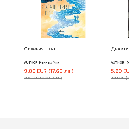
Соленият път
Девети
Рейнър Уин
К
AUTHOR:
AUTHOR:
9.00 EUR (17.60 лв.)
5.69 EU
11.25 EUR (22.00 лв.)
7.11 EUR (1