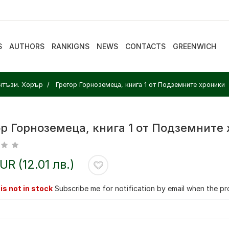
S
AUTHORS
RANKIGNS
NEWS
CONTACTS
GREENWICH
нтъзи. Хорър
Грегор Горноземеца, книга 1 от Подземните хроники
ор Горноземеца, книга 1 от Подземните
EUR (12.01 лв.)
is not in stock
Subscribe me for notification by email when the pro