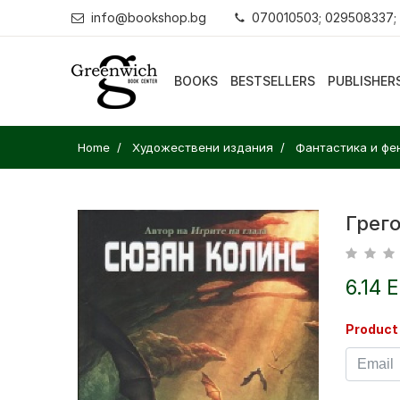
info@bookshop.bg
070010503; 029508337;
BOOKS
BESTSELLERS
PUBLISHER
Home
Художествени издания
Фантастика и фе
Грег
6.14 
Product 