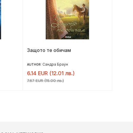
Защото те обичам
Лошия
Сандра Браун
AUTHOR:
AUTHOR:
6.14 EUR (12.01 лв.)
7.32 E
7.67 EUR (15.00 лв.)
9.15 EUR 