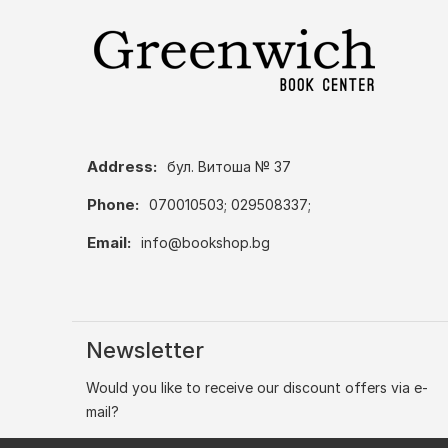
Address:
бул. Витоша № 37
Phone:
070010503; 029508337;
Email:
info@bookshop.bg
Newsletter
Would you like to receive our discount offers via e-
mail?