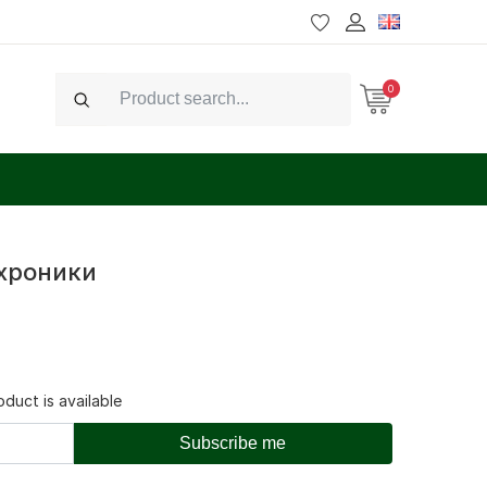
0
Search
 хроники
duct is available
Subscribe me