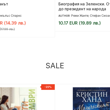
анът
Биография на Зеленски. О
до президент на народа
икълъс Спаркс
Режи Жанте; Стефан Сиоа
AUTHOR:
R (14.39 лв.)
10.17 EUR (19.89 лв.)
17.99 лв.)
SALE
-20%