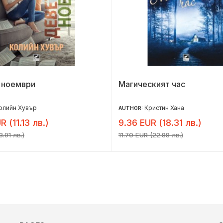
 ноември
Магическият час
олийн Хувър
Кристин Хана
AUTHOR:
R (11.13 лв.)
9.36 EUR (18.31 лв.)
3.91 лв.)
11.70 EUR (22.88 лв.)