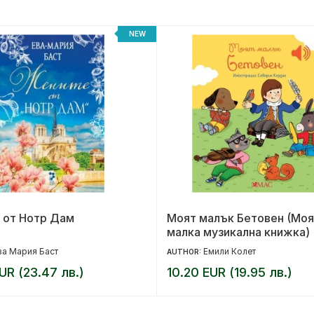
NEW
 от Нотр Дам
Моят малък Бетовен (Моя
малка музикална книжка)
ва Мария Баст
Емили Колет
AUTHOR:
UR (23.47 лв.)
10.20 EUR (19.95 лв.)