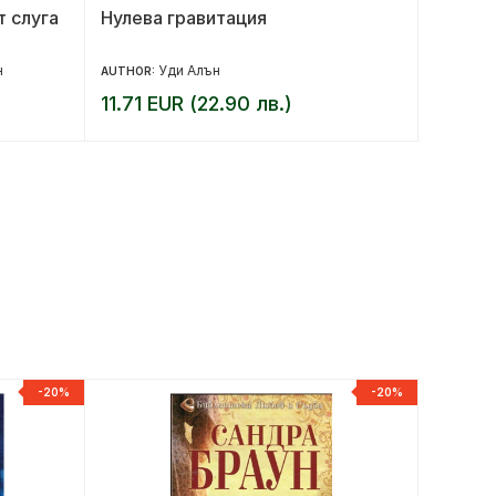
т слуга
Нулева гравитация
Хипер
н
Уди Алън
AUTHOR:
AUTHORS
11.71 EUR (22.90 лв.)
19.94 
-20%
-20%