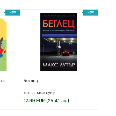
NEW
NEW
та
Беглец
Играта
Макс Лутър
AUTHOR:
AUTHOR:
12.99 EUR (25.41 лв.)
13.00 