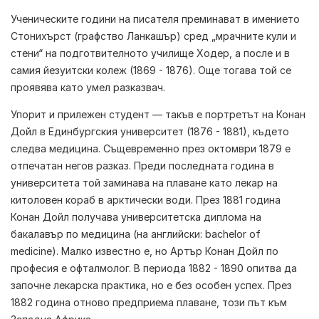
Ученическите години на писателя преминават в имението
Стонихърст (графство Ланкашър) сред „мрачните кули и
стени“ на подготвителното училище Ходер, а после и в
самия йезуитски колеж (1869 - 1876). Още тогава той се
проявява като умел разказвач.
Упорит и прилежен студент — такъв е портретът на Конан
Дойл в Единбургския университет (1876 - 1881), където
следва медицина. Същевременно през октомври 1879 е
отпечатан негов разказ. Преди последната година в
университета той заминава на плаване като лекар на
китоловен кораб в арктически води. През 1881 година
Конан Дойл получава университетска диплома на
бакалавър по медицина (на английски: bachelor of
medicine). Малко известно е, но Артър Конан Дойл по
професия е офталмолог. В периода 1882 - 1890 опитва да
започне лекарска практика, но е без особен успех. През
1882 година отново предприема плаване, този път към