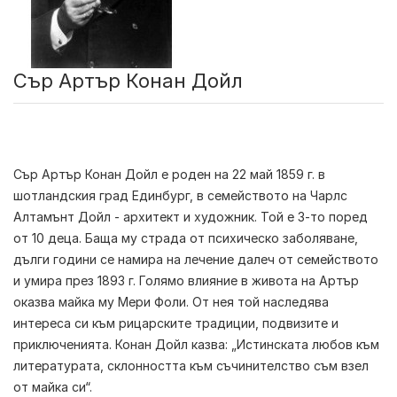
Сър Артър Конан Дойл
Сър Артър Конан Дойл
е роден на 22 май 1859 г. в
шотландския град Единбург, в семейството на Чарлс
Алтамънт Дойл - архитект и художник. Той е 3-то поред
от 10 деца. Баща му страда от психическо заболяване,
дълги години се намира на лечение далеч от семейството
и умира през 1893 г. Голямо влияние в живота на Артър
оказва майка му Мери Фоли. От нея той наследява
интереса си към рицарските традиции, подвизите и
приключенията. Конан Дойл казва: „Истинската любов към
литературата, склонността към съчинителство съм взел
от майка си“.