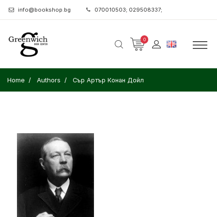
info@bookshop.bg
070010503; 029508337;
0
Home
Authors
Сър Артър Конан Дойл