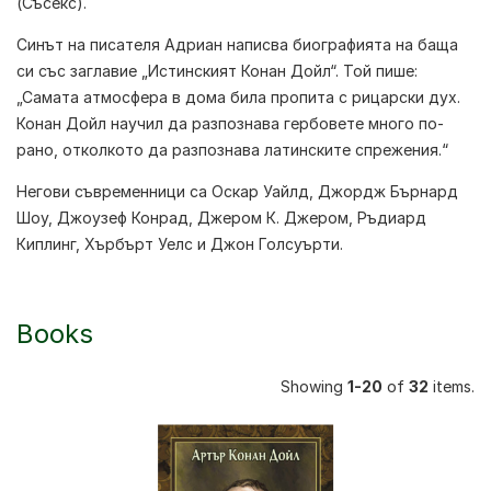
(Съсекс).
Синът на писателя Адриан написва биографията на баща
си със заглавие „Истинският Конан Дойл“. Той пише:
„Самата атмосфера в дома била пропита с рицарски дух.
Конан Дойл научил да разпознава гербовете много по-
рано, отколкото да разпознава латинските спрежения.“
Негови съвременници са Оскар Уайлд, Джордж Бърнард
Шоу, Джоузеф Конрад, Джером К. Джером, Ръдиард
Киплинг, Хърбърт Уелс и Джон Голсуърти.
Books
Showing
1-20
of
32
items.