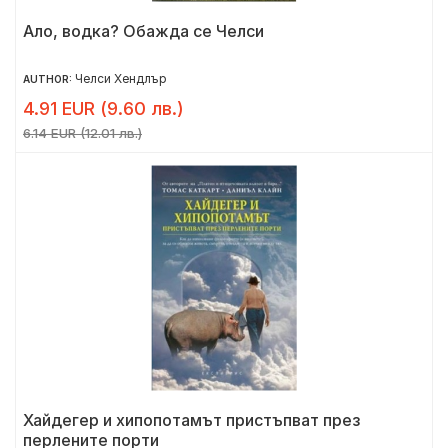
Ало, водка? Обажда се Челси
Челси Хендлър
AUTHOR:
4.91 EUR (9.60 лв.)
6.14 EUR (12.01 лв.)
Хайдегер и хипопотамът пристъпват през
перлените порти