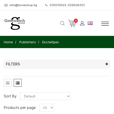
info@bookshop.bg
070010503; 029508337;
0
Home
Publishers
Екслибрис
FILTERS
Sort By
Products per page