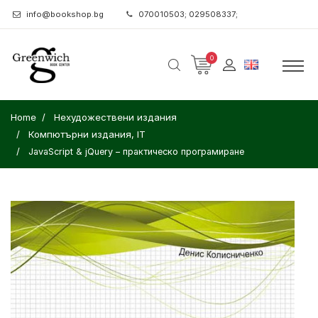
info@bookshop.bg
070010503; 029508337;
0
Home
Нехудожествени издания
Компютърни издания, IT
JavaScript & jQuery – практическо програмиране