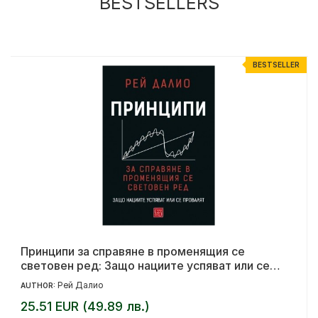
BESTSELLERS
R
BESTSELLER
Принципи за справяне в променящия се
световен ред: Защо нациите успяват или се
провалят
Рей Далио
AUTHOR:
25.51 EUR (49.89 лв.)