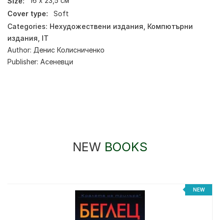
Size:
16 х 23,5 см
Cover type:
Soft
Categories:
Нехудожествени издания
,
Компютърни
издания, IT
Author:
Денис Колисниченко
Publisher:
Асеневци
NEW
BOOKS
NEW