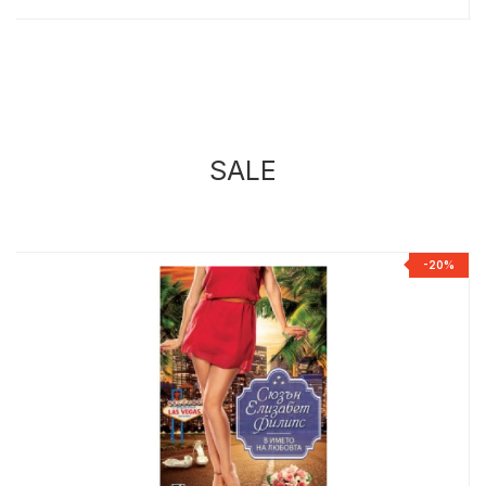
SALE
%
-20%