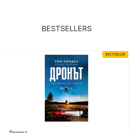
BESTSELLERS
R
BESTSELLER
Дронът