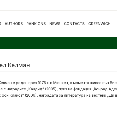
S
AUTHORS
RANKIGNS
NEWS
CONTACTS
GREENWICH
ел Келман
Келман
е роден през 1975 г. в Мюнхен, в момента живее във Вие
е с наградите „Кандид“ (2005), приз на фондация „Конрад Аде
 фон Клайст“ (2006), наградата за литература на вестник „Ди ве