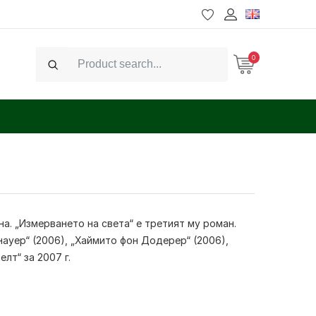
0
Search
на. „Измерването на света“ е третият му роман.
науер“ (2006), „Хаймито фон Додерер“ (2006),
лт“ за 2007 г.