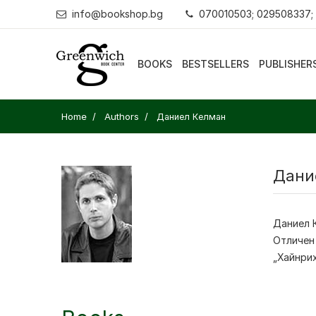
info@bookshop.bg
070010503; 029508337;
BOOKS
BESTSELLERS
PUBLISHER
Home
Authors
Даниел Келман
Дани
Даниел 
Отличен 
„Хайнрих