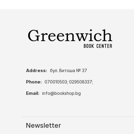
Address:
бул. Витоша № 37
Phone:
070010503; 029508337;
Email:
info@bookshop.bg
Newsletter