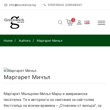
info@bookshop.bg
070010503; 029508337;
0
Home
Authors
Маргарет Мичъл
Маргарет Мичъл
Маргарет Мънърлин Мичъл Марш
е американска
писателка. Тя е авторката на смятания за най-голям
бестселър на всички времена – „Отнесени от вихъра“, за