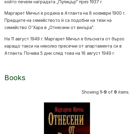
който печели наградата „Пулицър“ през 1937 г.
Маргарет Мичъл
е родена в Атланта на 8 ноември 1900 г.
Предците на семейството ѝ са подобни на тези на
семейство О'Хара в „Отнесени от вихъра“.
На 11 август 1949 г.
Маргарет Мичъл
е блъсната от бързо
каращо такси на няколко пресечки от апартамента си в
Атланта. Почива 5 дни след това на 16 август 1949 г.
Books
Showing
1-9
of
9
items.