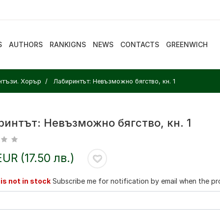
S
AUTHORS
RANKIGNS
NEWS
CONTACTS
GREENWICH
нтъзи. Хорър
Лабиринтът: Невъзможно бягство, кн. 1
интът: Невъзможно бягство, кн. 1
EUR (17.50 лв.)
is not in stock
Subscribe me for notification by email when the pro