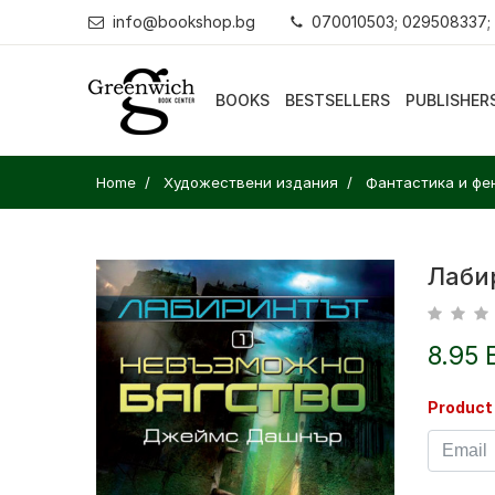
info@bookshop.bg
070010503; 029508337;
BOOKS
BESTSELLERS
PUBLISHER
Home
Художествени издания
Фантастика и фе
Лабир
8.95 
Product 