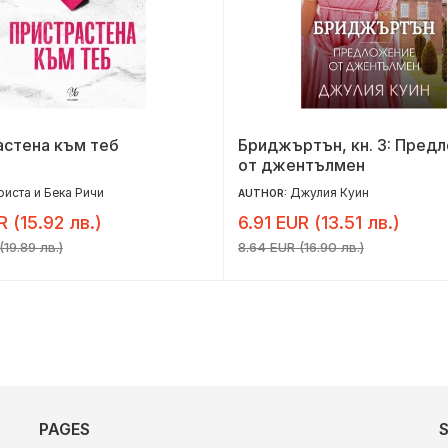
астена към теб
Бриджъртън, кн. 3: Пред
от джентълмен
риста и Бека Ричи
Джулия Куин
AUTHOR:
R (15.92 лв.)
6.91 EUR (13.51 лв.)
(19.89 лв.)
8.64 EUR (16.90 лв.)
PAGES