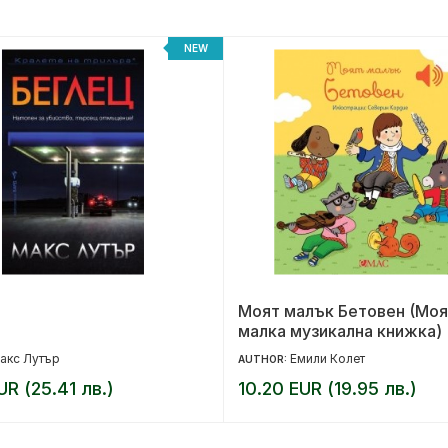
NEW
Моят малък Бетовен (Моя
малка музикална книжка)
акс Лутър
Емили Колет
AUTHOR:
UR (25.41 лв.)
10.20 EUR (19.95 лв.)