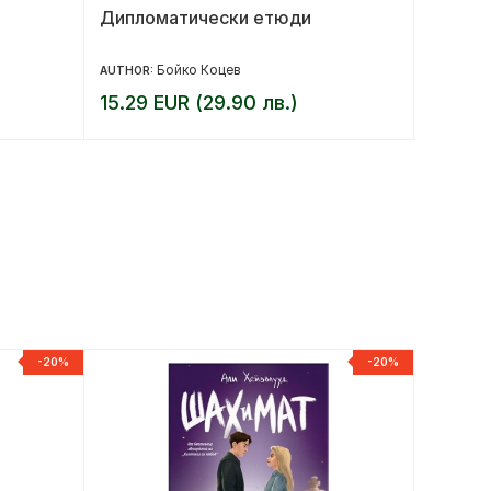
Дипломатически етюди
Петерб
Бойко Коцев
AUTHOR:
AUTHOR:
15.29 EUR (29.90 лв.)
9.71 E
-20%
-20%