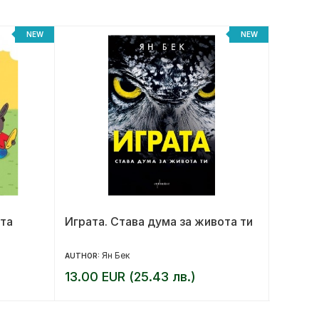
NEW
NEW
та
Играта. Става дума за живота ти
Краят 
револ
Ян Бек
AUTHOR:
AUTHOR:
13.00 EUR (25.43 лв.)
14.00 