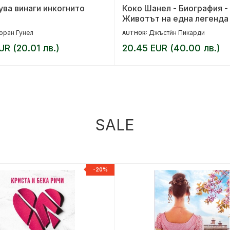
ува винаги инкогнито
Коко Шанел - Биография -
Животът на една легенда
оран Гунел
Джъстѝн Пикарди
AUTHOR:
UR (20.01 лв.)
20.45 EUR (40.00 лв.)
SALE
-20%