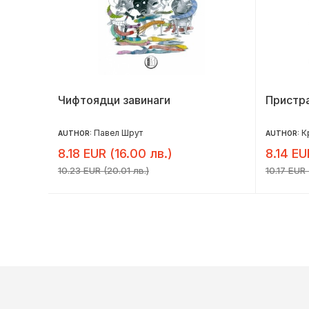
Чифтоядци завинаги
Пристр
Павел Шрут
К
AUTHOR:
AUTHOR:
8.18 EUR (16.00 лв.)
8.14 EU
10.23 EUR (20.01 лв.)
10.17 EUR 