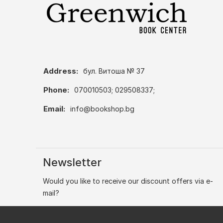
Address:
бул. Витоша № 37
Phone:
070010503; 029508337;
Email:
info@bookshop.bg
Newsletter
Would you like to receive our discount offers via e-
mail?