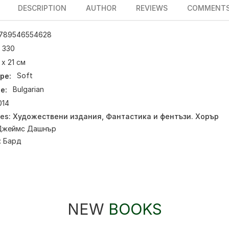
DESCRIPTION
AUTHOR
REVIEWS
COMMENT
789546554628
330
 х 21 см
pe:
Soft
e:
Bulgarian
014
ies:
Художествени издания
,
Фантастика и фентъзи. Хорър
Джеймс Дашнър
:
Бард
NEW
BOOKS