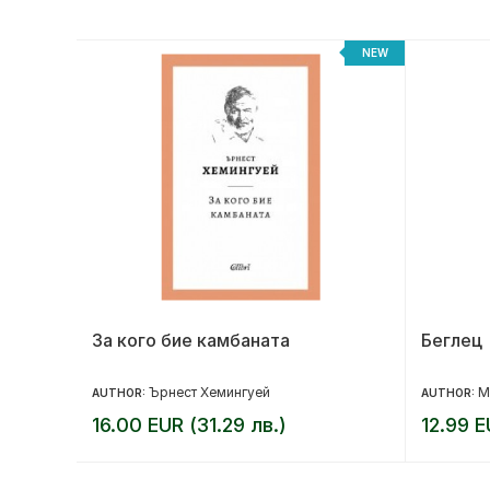
-20%
NEW
За кого бие камбаната
Беглец
Ърнест Хемингуей
М
AUTHOR:
AUTHOR:
16.00 EUR (31.29 лв.)
12.99 E