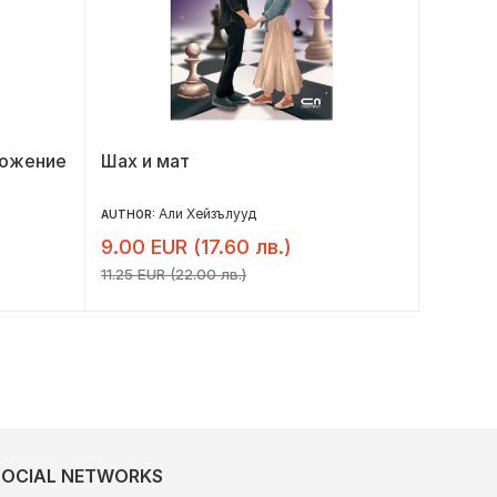
ложение
Шах и мат
Всичко
Али Хейзълууд
AUTHOR:
AUTHOR:
9.00 EUR (17.60 лв.)
7.32 E
11.25 EUR (22.00 лв.)
9.15 EUR 
SOCIAL NETWORKS