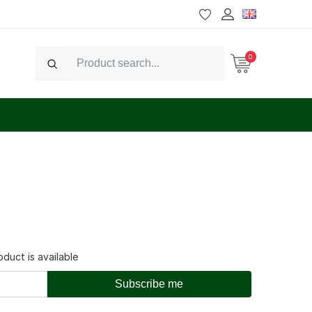
0
Search
duct is available
Subscribe me