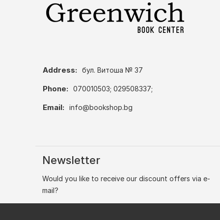
Address:
бул. Витоша № 37
Phone:
070010503; 029508337;
Email:
info@bookshop.bg
Newsletter
Would you like to receive our discount offers via e-
mail?