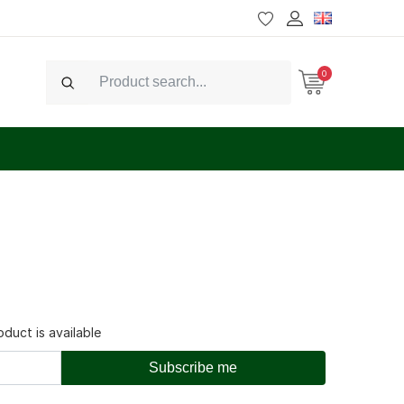
0
Search
duct is available
Subscribe me