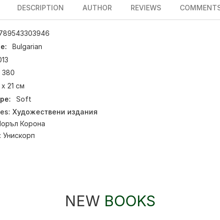
DESCRIPTION
AUTHOR
REVIEWS
COMMENT
789543303946
e:
Bulgarian
013
380
 х 21 см
pe:
Soft
ies:
Художествени издания
Лоръл Корона
:
Унискорп
NEW
BOOKS