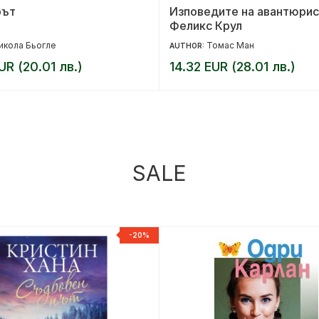
рът
Изповедите на авантюрис
Феликс Крул
икола Бьогле
Томас Ман
AUTHOR:
UR (20.01 лв.)
14.32 EUR (28.01 лв.)
SALE
-20%