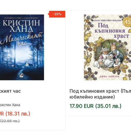
-20%
кият час
Под къпиновия храст (Пъ
юбилейно издание)
ристин Хана
17.90 EUR (35.01 лв.)
R (18.31 лв.)
(22.88 лв.)