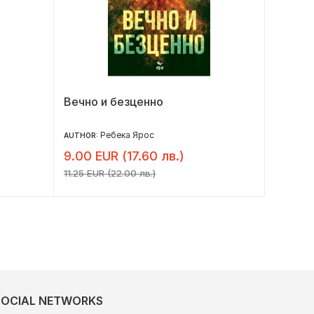
Вечно и безценно
Кубинс
Ребека Ярос
AUTHOR:
AUTHOR:
9.00 EUR (17.60 лв.)
8.16 E
11.25 EUR (22.00 лв.)
10.20 EU
SOCIAL NETWORKS