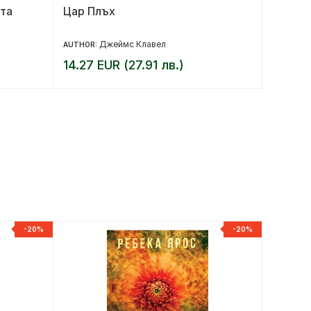
та
Цар Плъх
Норве
Джеймс Клавел
AUTHOR:
AUTHOR:
14.27 EUR (27.91 лв.)
12.27 
-20%
-20%