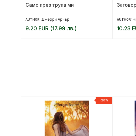
Само през трупа ми
Загово
Джефри Арчър
Н
AUTHOR:
AUTHOR:
9.20 EUR (17.99 лв.)
10.23 E
-20%
-20%