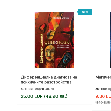
NEW
NEW
Диференциална диагноза на
Магичес
психичните разстройства
Георги Ончев
К
AUTHOR:
AUTHOR:
25.00 EUR (48.90 лв.)
9.36 EU
11.70 EUR 