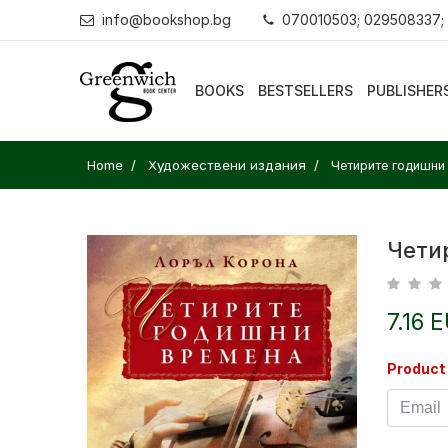
info@bookshop.bg
070010503; 029508337;
BOOKS
BESTSELLERS
PUBLISHER
Home
Художествени издания
Четирите годишни
Чети
7.16 
Product 