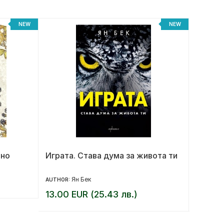
NEW
NEW
лно
Играта. Става дума за живота ти
За ког
Ян Бек
AUTHOR:
AUTHOR:
13.00 EUR (25.43 лв.)
16.00 