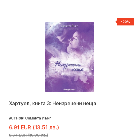
%
-20%
Хартуел, книга 3: Неизречени неща
Саманта Йънг
AUTHOR:
6.91 EUR (13.51 лв.)
8.64 EUR (16.90 лв.)