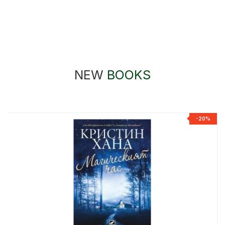
NEW
BOOKS
%
-20%