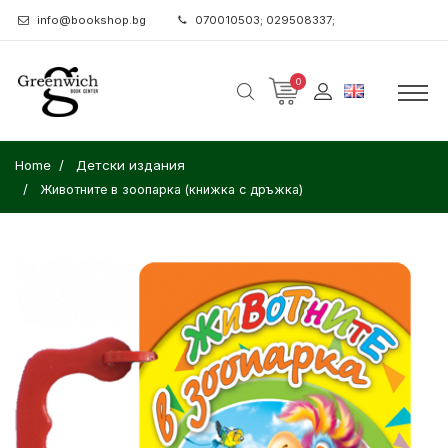
info@bookshop.bg
070010503; 029508337;
0
Home
Детски издания
Животните в зоопарка (книжка с дръжка)