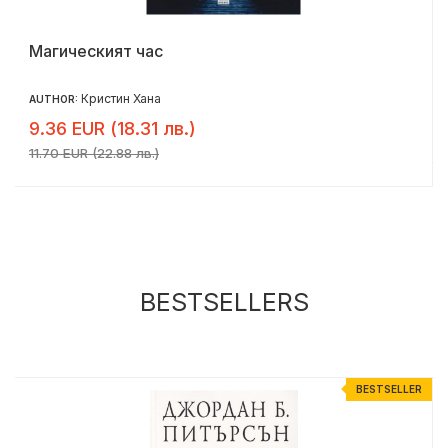
Магическият час
Кристин Хана
AUTHOR:
9.36 EUR (18.31 лв.)
11.70 EUR (22.88 лв.)
BESTSELLERS
R
BESTSELLER