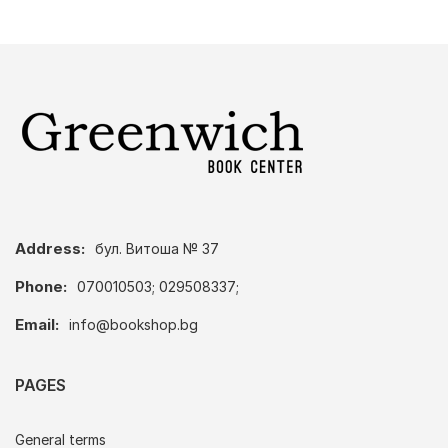
Address:
бул. Витоша № 37
Phone:
070010503; 029508337;
Email:
info@bookshop.bg
PAGES
General terms