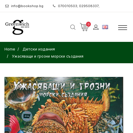
info@bookshop.bg
070010503; 029508337;
0
Home
Детски издания
Ужасяващи и грозни морски създания