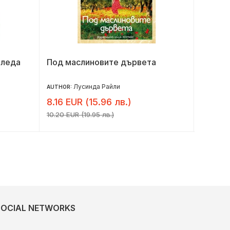
оледа
Под маслиновите дървета
С обич
Лусинда Райли
AUTHOR:
AUTHOR:
8.16 EUR (15.96 лв.)
6.14 E
10.20 EUR (19.95 лв.)
7.67 EUR 
SOCIAL NETWORKS