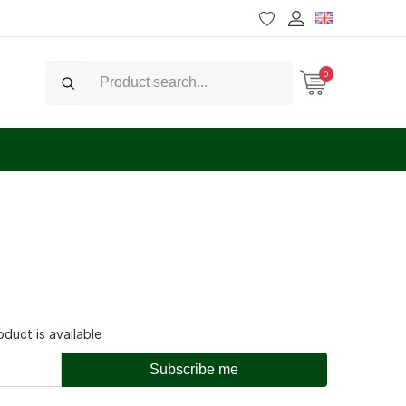
0
Search
duct is available
Subscribe me