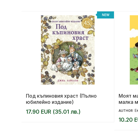
NEW
NEW
та
Под къпиновия храст (Пълно
Моят м
юбилейно издание)
малка м
Е
17.90 EUR (35.01 лв.)
AUTHOR:
10.20 E