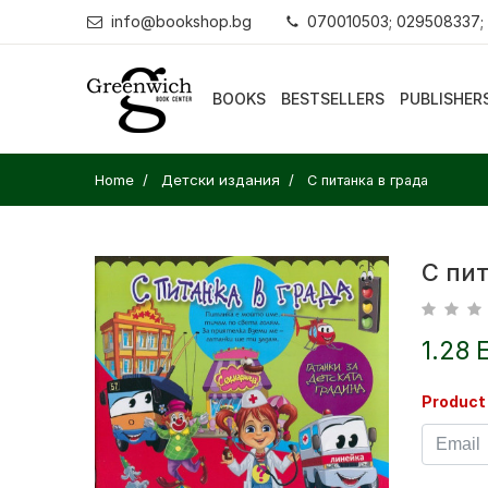
info@bookshop.bg
070010503; 029508337;
BOOKS
BESTSELLERS
PUBLISHER
Home
Детски издания
С питанка в града
С пит
1.28 
Product 