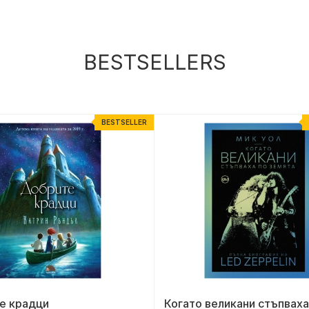
BESTSELLERS
BESTSELLER
е крадци
Когато великани стъпваха