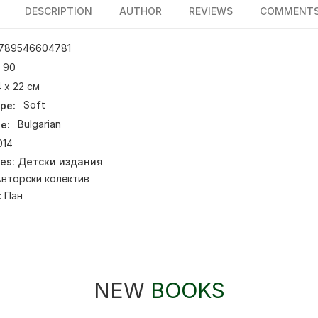
DESCRIPTION
AUTHOR
REVIEWS
COMMENT
789546604781
90
 х 22 см
pe:
Soft
e:
Bulgarian
014
ies:
Детски издания
вторски колектив
:
Пан
NEW
BOOKS