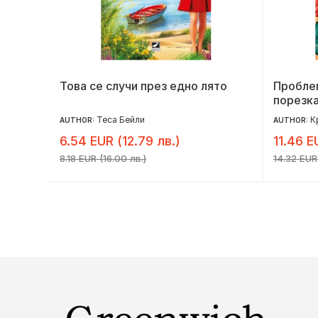
Това се случи през едно лято
Проблем
порезка
Теса Бейли
К
AUTHOR:
AUTHOR:
6.54 EUR (12.79 лв.)
11.46 E
8.18 EUR (16.00 лв.)
14.32 EUR 