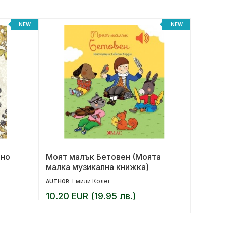
NEW
NEW
лно
Моят малък Бетовен (Моята
Под къ
малка музикална книжка)
юбилей
Емили Колет
17.90 
AUTHOR:
10.20 EUR (19.95 лв.)