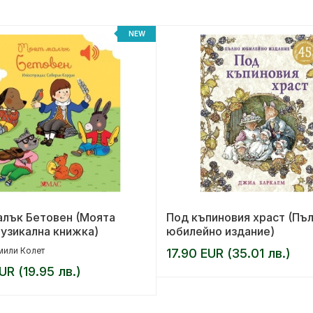
NEW
алък Бетовен (Моята
Под къпиновия храст (Пъ
узикална книжка)
юбилейно издание)
мили Колет
17.90 EUR (35.01 лв.)
UR (19.95 лв.)