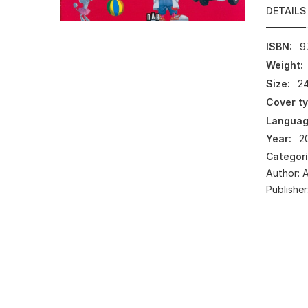
DETAILS
ISBN:
9
Weight:
Size:
24
Cover ty
Languag
Year:
2
Categor
Author:
А
Publisher