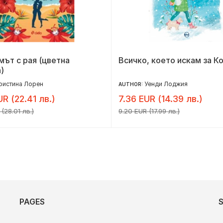
ът с рая (цветна
Всичко, което искам за К
)
ристина Лорен
Уенди Лоджия
AUTHOR:
UR (22.41 лв.)
7.36 EUR (14.39 лв.)
(28.01 лв.)
9.20 EUR (17.99 лв.)
PAGES