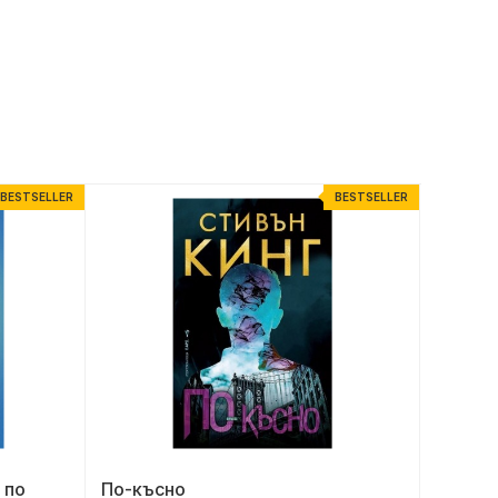
BESTSELLER
BESTSELLER
 по
По-късно
Шахмат