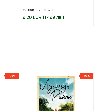
Стивън Кинг
AUTHOR:
AUTHOR:
9.20 EUR (17.99 лв.)
19.94 
-20%
-20%