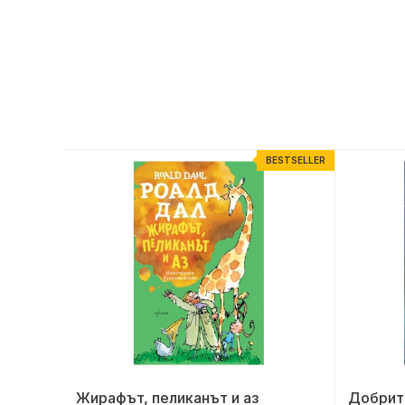
ESTSELLER
BESTSELLER
Жирафът, пеликанът и аз
Добрит