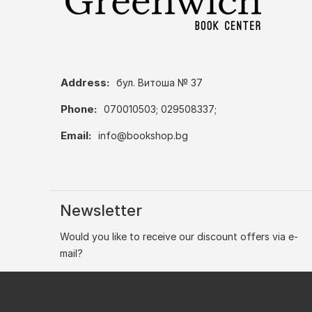
Address:
бул. Витоша № 37
Phone:
070010503; 029508337;
Email:
info@bookshop.bg
Newsletter
Would you like to receive our discount offers via e-
mail?