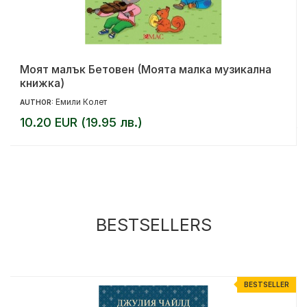
Моят малък Бетовен (Моята малка музикална
книжка)
Емили Колет
AUTHOR:
10.20 EUR (19.95 лв.)
BESTSELLERS
R
BESTSELLER