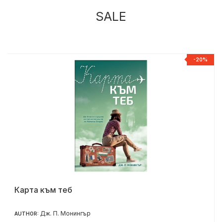
SALE
%
-20%
Карта към теб
Дж. П. Монингър
AUTHOR: