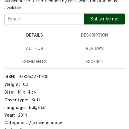
Subscribe me for notification by email when the product is
available
Subscribe me
DETAILS
DESCRIPTION
AUTHOR
REVIEWS
COMMENTS
EXCERPT
ISBN:
9789542711339
Weight:
60
Size:
14 х 14 см
Cover type:
Soft
Language:
Bulgarian
Year:
2014
Categories:
Детски издания