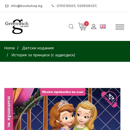
info@bookshop.bg
070010503; 029508337;
0
Home
Детски издания
История за принцеси (с аудиодиск)