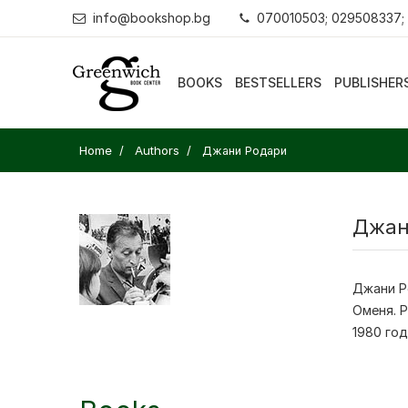
info@bookshop.bg
070010503; 029508337;
BOOKS
BESTSELLERS
PUBLISHER
Home
Authors
Джани Родари
Джан
Джани Р
Оменя. Р
1980 год