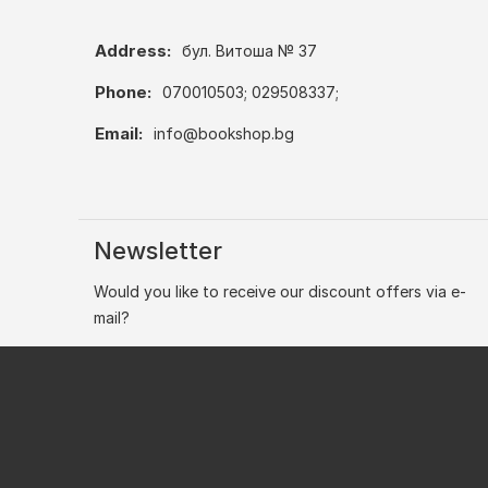
Address:
бул. Витоша № 37
Phone:
070010503; 029508337;
Email:
info@bookshop.bg
Newsletter
Would you like to receive our discount offers via e-
mail?