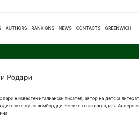
S
AUTHORS
RANKIGNS
NEWS
CONTACTS
GREENWICH
и Родари
одари
е известен италиански писател, автор на детска литерат
одителите му са ломбардци. Носител е на наградата Андерсен
ина.