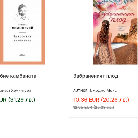
 бие камбаната
Забраненият плод
рнест Хемингуей
Джоджо Мойс
AUTHOR:
UR (31.29 лв.)
10.36 EUR (20.26 лв.)
12.95 EUR (25.33 лв.)