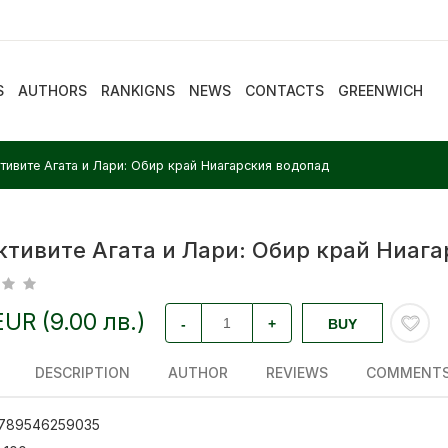
S
AUTHORS
RANKIGNS
NEWS
CONTACTS
GREENWICH
тивите Агата и Лари: Обир край Ниагарския водопад
ктивите Агата и Лари: Обир край Ниаг
EUR (9.00 лв.)
-
+
BUY
DESCRIPTION
AUTHOR
REVIEWS
COMMENT
789546259035