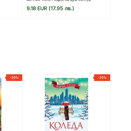
9.18 EUR (17.95 лв.)
11.76 
-20%
-20%