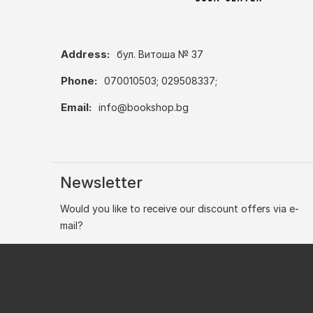
Address:
бул. Витоша № 37
Phone:
070010503; 029508337;
Email:
info@bookshop.bg
Newsletter
Would you like to receive our discount offers via e-
mail?