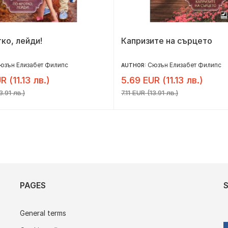
ко, лейди!
Капризите на сърцето
юзън Елизабет Филипс
Сюзън Елизабет Филипс
AUTHOR:
R (11.13 лв.)
5.69 EUR (11.13 лв.)
3.91 лв.)
7.11 EUR (13.91 лв.)
PAGES
General terms