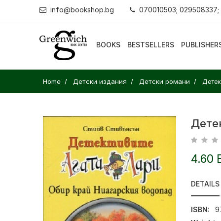
info@bookshop.bg
070010503; 029508337;
BOOKS
BESTSELLERS
PUBLISHER
Home
Детски издания
Детски романи
Детек
Дете
4.60 
DETAILS
ISBN:
9