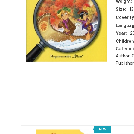
Weight:
Size:
13
Cover ty
Languag
Year:
2
Children
Categor
Author:
Publisher
NEW
NEW