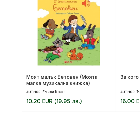
но
Моят малък Бетовен (Моята
За кого
малка музикална книжка)
Емили Колет
Ъ
AUTHOR:
AUTHOR:
10.20 EUR (19.95 лв.)
16.00 E