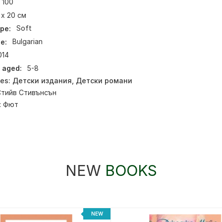
100
 x 20 см
pe:
Soft
e:
Bulgarian
014
 aged:
5-8
ies:
Детски издания
,
Детски романи
Стийв Стивънсън
:
Фют
NEW
BOOKS
NEW