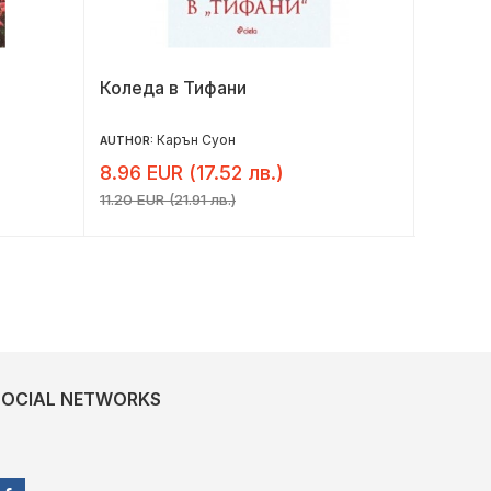
Коледа в Тифани
Руж (R
Карън Суон
AUTHOR:
AUTHOR:
8.96 EUR (17.52 лв.)
7.36 E
11.20 EUR (21.91 лв.)
9.20 EUR 
SOCIAL NETWORKS