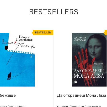
BESTSELLERS
BESTSELLER
убежище
Да откраднеш Мона Лиза
еорги Господинов
Джонатан Сантлофър
AUTHOR: