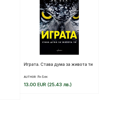
Играта. Става дума за живота ти
Женит
Ян Бек
AUTHOR:
AUTHOR:
13.00 EUR (25.43 лв.)
12.00 