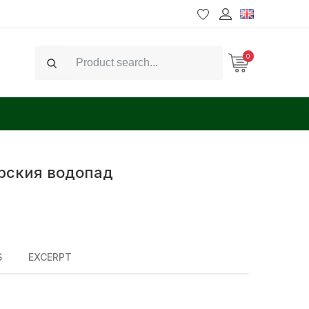
0
Search
арския водопад
S
EXCERPT