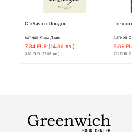
азин
С обич от Лондон
По-крот
Сара Джио
С
AUTHOR:
AUTHOR:
7.34 EUR (14.36 лв.)
5.69 EU
9.18 EUR (17.95 лв.)
7.11 EUR (1