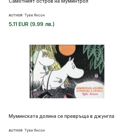
Самотният остров на Муминтрол
Туве Янсон
AUTHOR:
5.11 EUR (9.99 лв.)
Муминската долина се превръща в джунгла
Туве Янсон
AUTHOR: