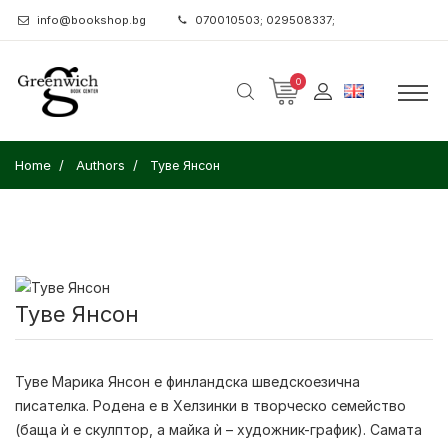
info@bookshop.bg
070010503; 029508337;
0
Home
Authors
Туве Янсон
Туве Янсон
Туве Марика Янсон
е финландска шведскоезична
писателка. Родена е в Хелзинки в творческо семейство
(баща ѝ е скулптор, а майка ѝ – художник-график). Самата