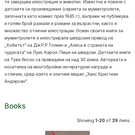
тя завършва илюстрация и живопис. Известна е повече с
детските си произведения (серията за муминтролите,
започната като комикс през 1945 г.), въпреки че публикува
и голям брой разкази и романи за възрастни, както и
множество отлични илюстрации. Освен своите книги за
муминтролите е илюстрирала шведския превод на
„Хобитът“ на Дж.Р.Р.Толкин и „Алиса в страната на
чудесата“ на Луис Карол. Пише на шведски. Детските книги
на
Туве Янсон
са преведени на над 30 езика. Авторката е
носителка на многобройни литературни награди и
отличия, сред които и златния медал „Ханс Кристиан
Андерсен“.
Books
Showing
1-20
of
29
items.