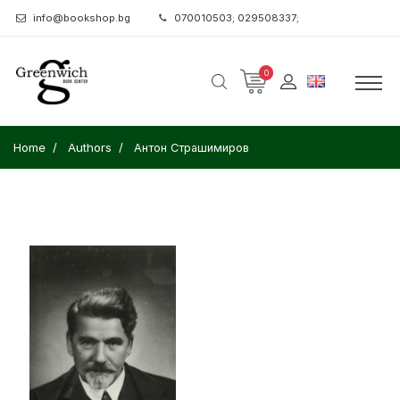
info@bookshop.bg
070010503; 029508337;
0
Home
Authors
Антон Страшимиров