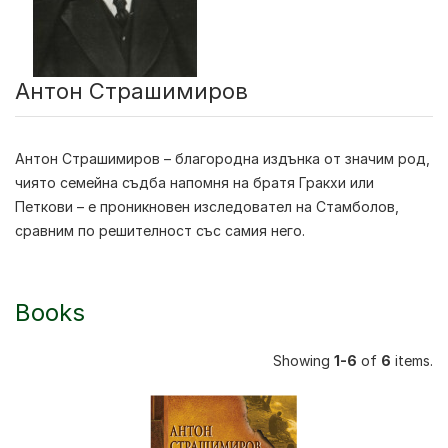
Антон Страшимиров
Антон Страшимиров
– благородна издънка от значим род,
чиято семейна съдба напомня на братя Гракхи или
Петкови – е проникновен изследовател на Стамболов,
сравним по решителност със самия него.
Books
Showing
1-6
of
6
items.