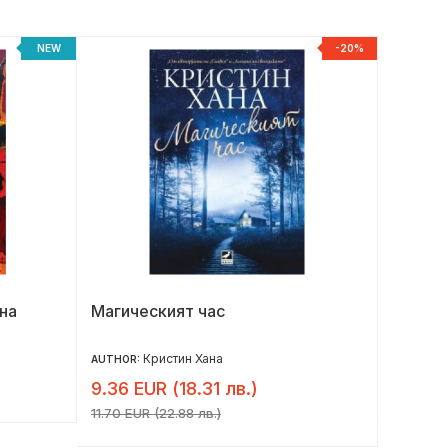
NEW
-20%
на
Магическият час
За ког
Кристин Хана
AUTHOR:
AUTHOR:
9.36 EUR (18.31 лв.)
16.00 
11.70 EUR (22.88 лв.)