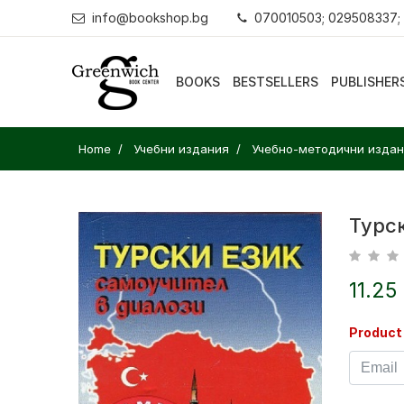
info@bookshop.bg
070010503; 029508337;
BOOKS
BESTSELLERS
PUBLISHER
Home
Учебни издания
Учебно-методични изда
Турск
11.25
Product 