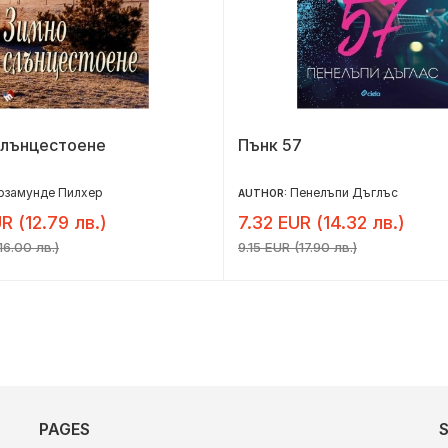
слънцестоене
Пънк 57
озамунде Пилхер
Пенелъпи Дъглъс
AUTHOR:
R (12.79 лв.)
7.32 EUR (14.32 лв.)
16.00 лв.)
9.15 EUR (17.90 лв.)
PAGES