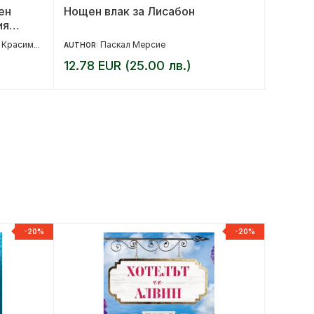
ен
Нощен влак за Лисабон
Четири
ия
(толте
Красимира Хаджииванова
Паскал Мерсие
,
AUTHOR:
AUTHOR:
12.78 EUR (25.00 лв.)
6.14 E
-20%
-20%