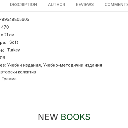
DESCRIPTION
AUTHOR
REVIEWS
COMMENT
789548805605
470
 х 21 см
pe:
Soft
e:
Turkey
016
ies:
Учебни издания
,
Учебно-методични издания
вторски колектив
:
Грамма
NEW
BOOKS