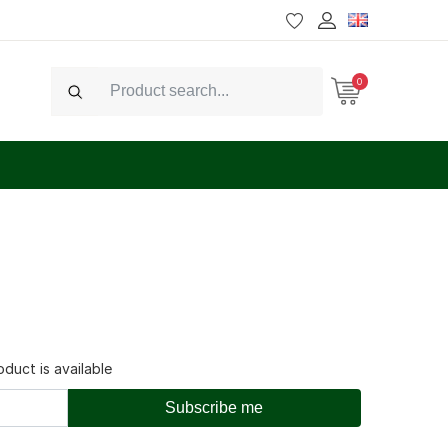
0
Search
duct is available
Subscribe me