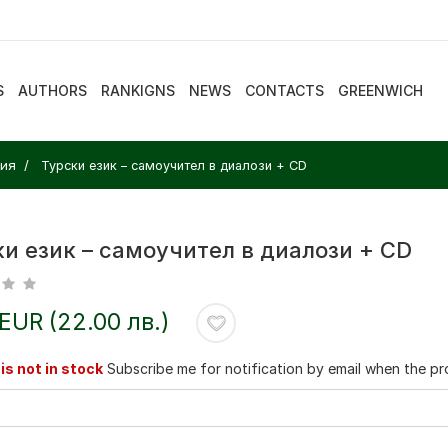
S
AUTHORS
RANKIGNS
NEWS
CONTACTS
GREENWICH
ния
Турски език – самоучител в диалози + CD
и език – самоучител в диалози + CD
 EUR (22.00 лв.)
is not in stock
Subscribe me for notification by email when the pro