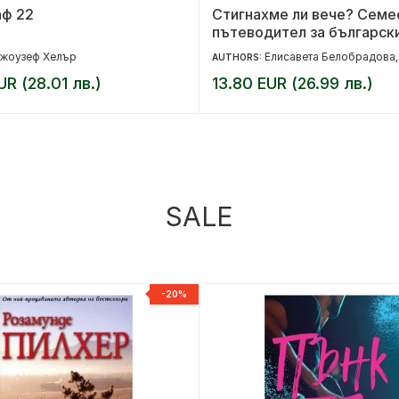
аф 22
Стигнахме ли вече? Семе
пътеводител за българск
родител
жоузеф Хелър
Елисавета Белобрадова
AUTHORS:
UR (28.01 лв.)
13.80 EUR (26.99 лв.)
SALE
-20%