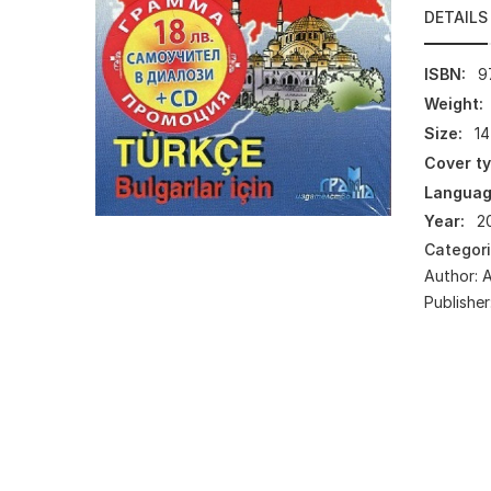
DETAILS
ISBN:
9
Weight:
Size:
14
Cover ty
Languag
Year:
2
Categor
Author:
А
Publisher