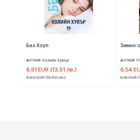
Без Хоуп
Зимно 
Колийн Хувър
Р
AUTHOR:
AUTHOR:
6.91 EUR (13.51 лв.)
6.54 EU
8.64 EUR (16.90 лв.)
8.18 EUR (