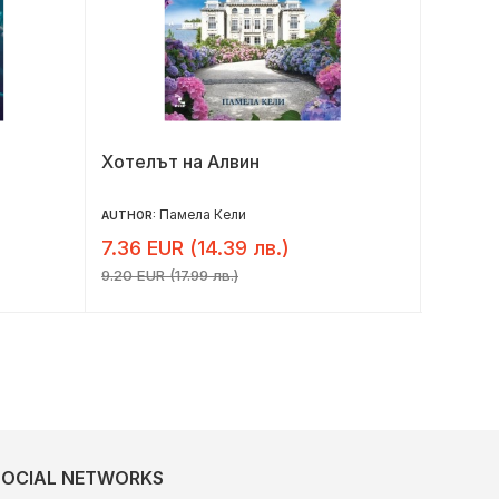
Хотелът на Алвин
Послед
Памела Кели
AUTHOR:
AUTHOR:
7.36 EUR (14.39 лв.)
6.91 E
9.20 EUR (17.99 лв.)
8.64 EUR
SOCIAL NETWORKS