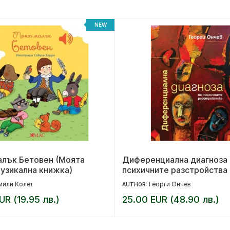
NEW
алък Бетовен (Моята
Диференциална диагноза 
узикална книжка)
психичните разстройства
мили Колет
Георги Ончев
AUTHOR:
UR (19.95 лв.)
25.00 EUR (48.90 лв.)