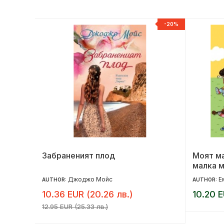
NEW
-20%
Забраненият плод
Моят м
малка м
Джоджо Мойс
Е
AUTHOR:
AUTHOR:
10.36 EUR (20.26 лв.)
10.20 E
12.95 EUR (25.33 лв.)