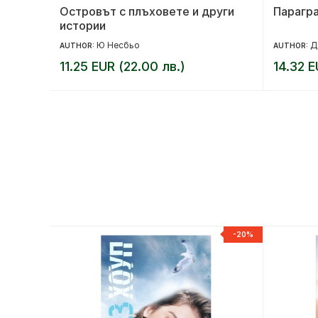
Островът с плъховете и други
Парагр
истории
Ю Несбьо
Д
AUTHOR:
AUTHOR:
11.25 EUR (22.00 лв.)
14.32 E
-20%
-20%