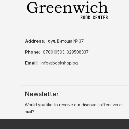
Address:
бул. Витоша № 37
Phone:
070010503; 029508337;
Email:
info@bookshop.bg
Newsletter
Would you like to receive our discount offers via e-
mail?