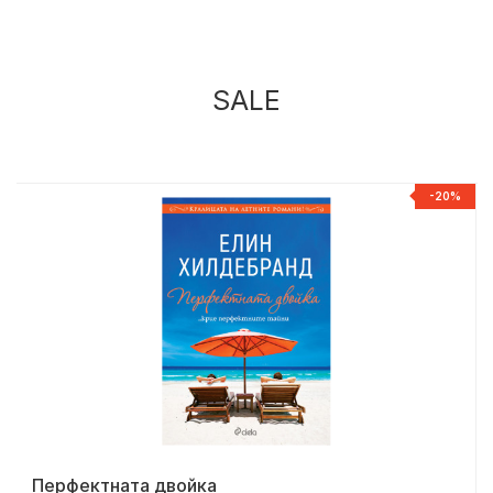
SALE
%
-20%
Перфектната двойка