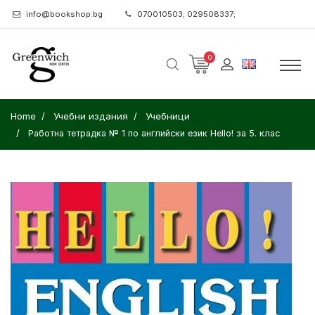
info@bookshop.bg
070010503; 029508337;
0
Home
Учебни издания
Учебници
Работна тетрадка № 1 по английски език Hello! за 5. клас