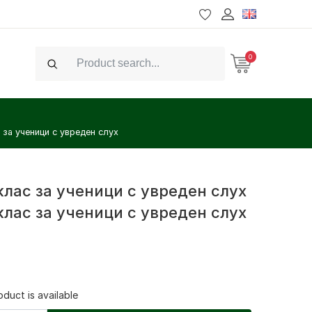
0
Search
с за ученици с увреден слух
клас за ученици с увреден слух
клас за ученици с увреден слух
duct is available