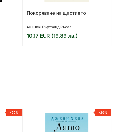
Покоряване на щастието
Любов, 
Щипка 
Бъртранд Ръсел
AUTHOR:
AUTHOR:
10.17 EUR (19.89 лв.)
9.20 E
-20%
-20%