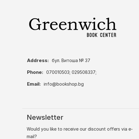
Address:
бул. Витоша № 37
Phone:
070010503; 029508337;
Email:
info@bookshop.bg
Newsletter
Would you like to receive our discount offers via e-
mail?