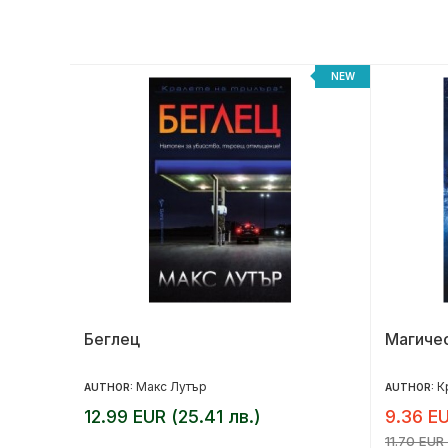
NEW
NEW
Беглец
Магичес
Макс Лутър
К
AUTHOR:
AUTHOR:
12.99 EUR (25.41 лв.)
9.36 EU
11.70 EUR 