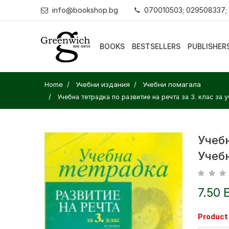
info@bookshop.bg
070010503; 029508337;
BOOKS
BESTSELLERS
PUBLISHER
Home
Учебни издания
Учебни помагала
Учебна тетрадка по развитие на речта за 3. клас за 
Учебн
Учебн
7.50 
Product 