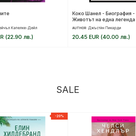
ните
Коко Шанел - Биография -
Животът на една легенда
ейчъл Капелке-Дейл
Джъстѝн Пикарди
AUTHOR:
UR (22.90 лв.)
20.45 EUR (40.00 лв.)
SALE
-20%