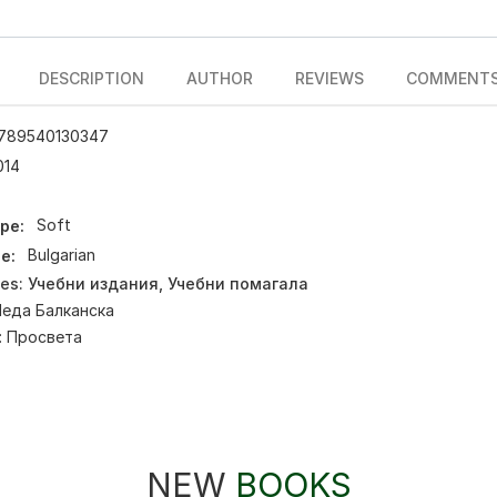
DESCRIPTION
AUTHOR
REVIEWS
COMMENT
789540130347
014
pe:
Soft
e:
Bulgarian
ies:
Учебни издания
,
Учебни помагала
еда Балканска
:
Просвета
NEW
BOOKS