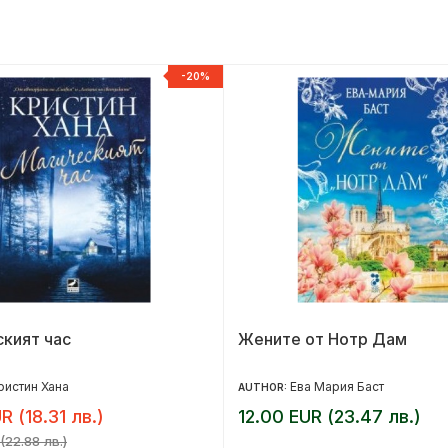
-20%
кият час
Жените от Нотр Дам
ристин Хана
Ева Мария Баст
AUTHOR:
R (18.31 лв.)
12.00 EUR (23.47 лв.)
(22.88 лв.)