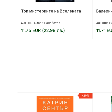
Топ мистериите на Вселената
Балери
Слави Панайотов
Р
AUTHOR:
AUTHOR:
11.75 EUR (22.98 лв.)
11.71 E
-20%
-20%