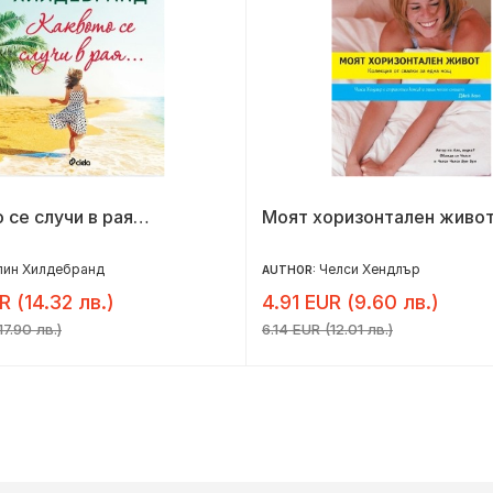
 се случи в рая…
Моят хоризонтален живо
лин Хилдебранд
Челси Хендлър
AUTHOR:
R (14.32 лв.)
4.91 EUR (9.60 лв.)
17.90 лв.)
6.14 EUR (12.01 лв.)