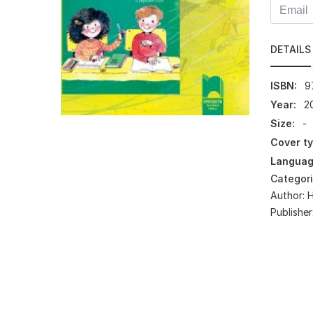
DETAILS
ISBN:
9
Year:
2
Size:
-
Cover ty
Languag
Categor
Author:
Н
Publisher