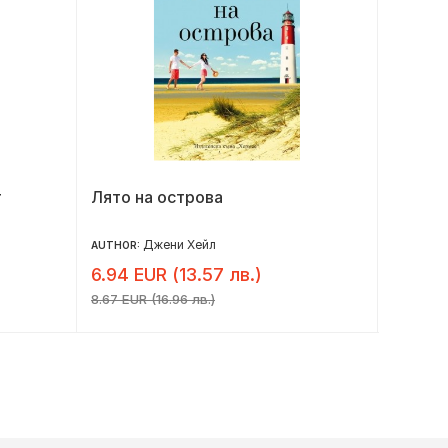
т
Лято на островa
Зима в
Джени Хейл
AUTHOR:
AUTHOR:
6.94 EUR (13.57 лв.)
7.32 E
8.67 EUR (16.96 лв.)
9.15 EUR 