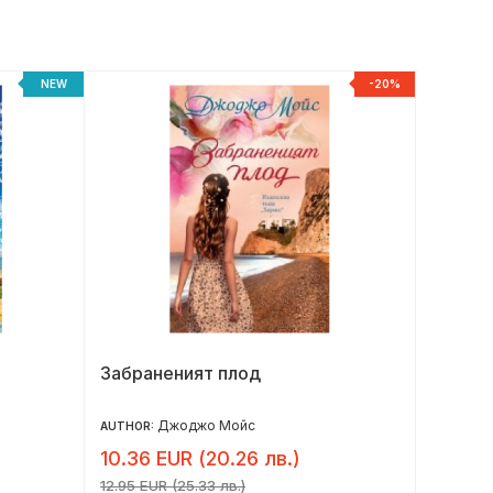
NEW
-20%
Забраненият плод
Играта
Джоджо Мойс
AUTHOR:
AUTHOR:
10.36 EUR (20.26 лв.)
13.00 
12.95 EUR (25.33 лв.)