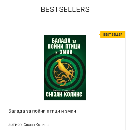
BESTSELLERS
R
BESTSELLER
Балада за пойни птици и змии
Сюзан Колинс
AUTHOR: