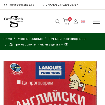
info@bookshop.bg
070010503; 029508337;
0
Home
Учебни издания
Речници, разговорници
Да проговорим английски веднага + CD