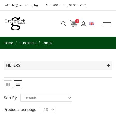
info@bookshop.bg
070010503; 029508337;
0
Home
Publishers
Знаци
FILTERS
Sort By
Products per page