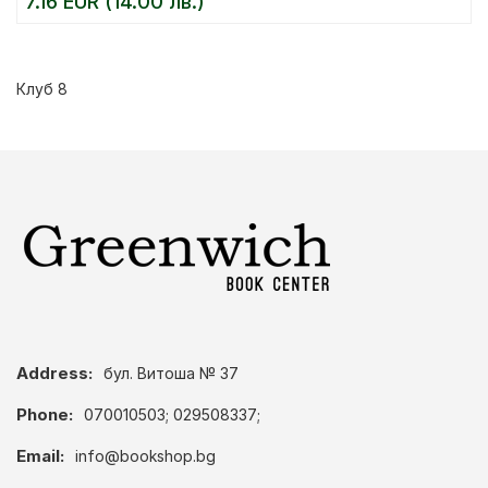
7.16 EUR (14.00 лв.)
Клуб 8
Address:
бул. Витоша № 37
Phone:
070010503; 029508337;
Email:
info@bookshop.bg