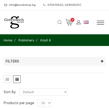
info@bookshop.bg
070010503; 029508337;
0
Home
Publishers
Клуб 8
FILTERS
Sort By
Products per page