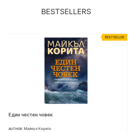
BESTSELLERS
R
BESTSELLER
Един честен човек
Майкъл Корита
AUTHOR: