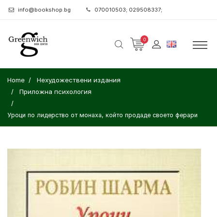
info@bookshop.bg
070010503; 029508337;
0
Home
Нехудожествени издания
Приложна психология
Уроци по лидерство от монаха, който продаде своето ферари