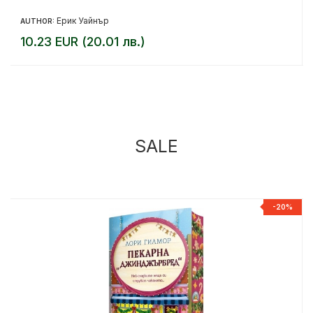
Ерик Уайнър
AUTHOR:
10.23 EUR (20.01 лв.)
SALE
%
-20%