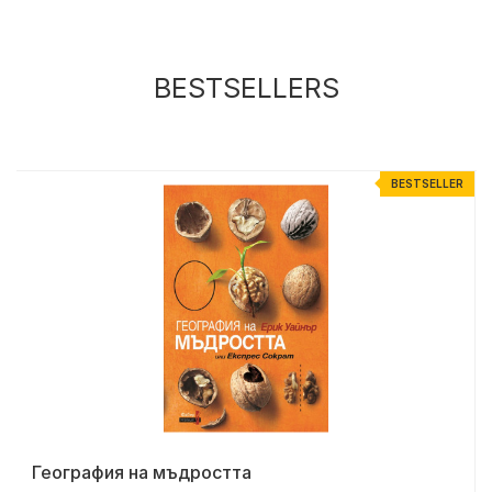
BESTSELLERS
R
BESTSELLER
География на мъдростта