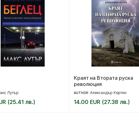
Краят на Втората руска
революция
акс Лутър
Александър Кертин
AUTHOR:
UR (25.41 лв.)
14.00 EUR (27.38 лв.)