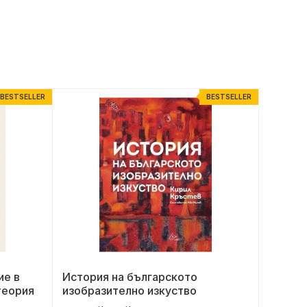
BESTSELLER
BESTSELLER
ие в
История на българското
Диор (
теория
изобразително изкуство