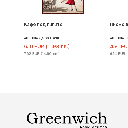
Джак
Кафе под липите
Писмо в
Джоан Венг
Н
AUTHOR:
AUTHOR:
6.10 EUR (11.93 лв.)
4.91 EU
7.62 EUR (14.90 лв.)
6.14 EUR (