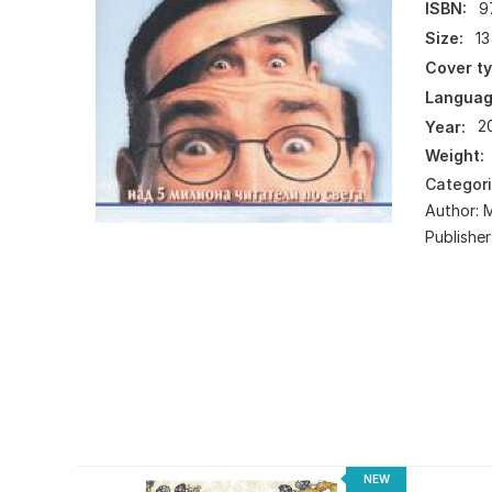
ISBN:
9
Size:
13
Cover ty
Languag
Year:
2
Weight:
Categor
Author:
Publisher
-20%
NEW