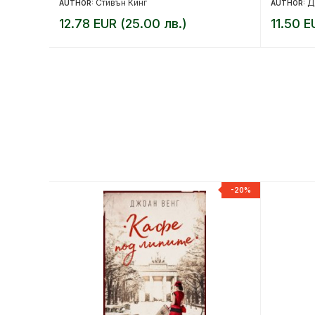
Стивън Кинг
Д
AUTHOR:
AUTHOR:
12.78 EUR (25.00 лв.)
11.50 E
-20%
-20%