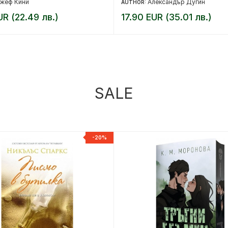
жеф Кини
Александър Дугин
AUTHOR:
UR (22.49 лв.)
17.90 EUR (35.01 лв.)
SALE
-20%