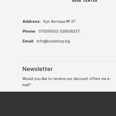
Address:
бул. Витоша № 37
Phone:
070010503; 029508337;
Email:
info@bookshop.bg
Newsletter
Would you like to receive our discount offers via e-
mail?