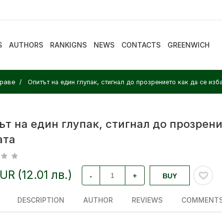
S
AUTHORS
RANKIGNS
NEWS
CONTACTS
GREENWICH
раве
Опитът на един глупак, стигнал до прозрението как да се изб
т на един глупак, стигнал до прозрени
ата
EUR (12.01 лв.)
-
+
BUY
DESCRIPTION
AUTHOR
REVIEWS
COMMENT