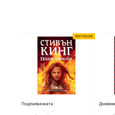
ESTSELLER
BESTSELLER
Подпалвачката
Дневни