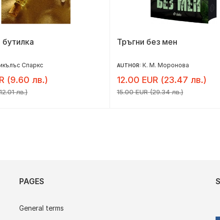
 бутилка
Тръгни без мен
икълъс Спаркс
К. М. Моронова
AUTHOR:
R (9.60 лв.)
12.00 EUR (23.47 лв.)
12.01 лв.)
15.00 EUR (29.34 лв.)
PAGES
General terms