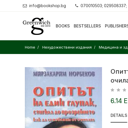
info@bookshop.bg
070010503; 029508337;
BOOKS
BESTSELLERS
PUBLISHER
Home
Нехудожествени издания
Медицина и зд
Опитъ
очил
6.14 
DETAILS