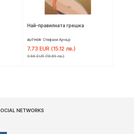
Най-правилната грешка
Сватба
Стефани Арчър
AUTHOR:
AUTHOR:
7.73 EUR (15.12 лв.)
7.36 E
9.66 EUR (18.89 лв.)
9.20 EUR 
SOCIAL NETWORKS