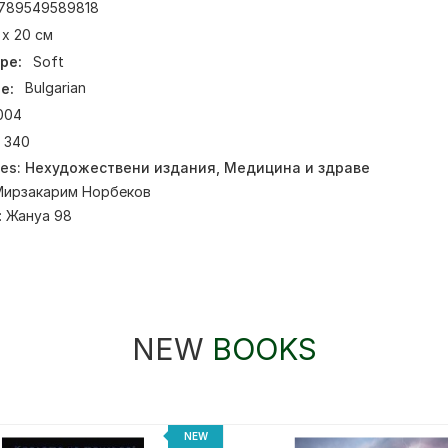
789549589818
 х 20 см
pe:
Soft
e:
Bulgarian
004
340
ies:
Нехудожествени издания
,
Медицина и здраве
Мирзакарим Норбеков
:
Жануа 98
NEW
BOOKS
NEW