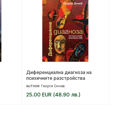
Диференциална диагноза на
За ког
психичните разстройства
Георги Ончев
AUTHOR:
AUTHOR:
25.00 EUR (48.90 лв.)
16.00 