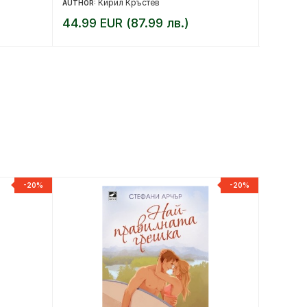
Кирил Кръстев
AUTHOR:
AUTHOR:
44.99 EUR (87.99 лв.)
10.17 
-20%
-20%