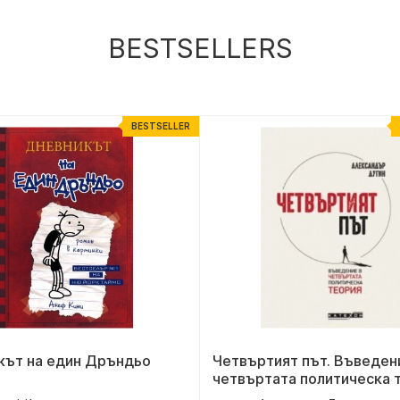
BESTSELLERS
BESTSELLER
кът на един Дръндьо
Четвъртият път. Въведен
четвъртата политическа 