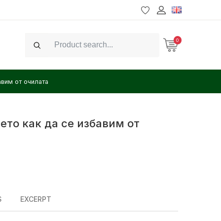
0
Search
авим от очилата
ето как да се избавим от
S
EXCERPT