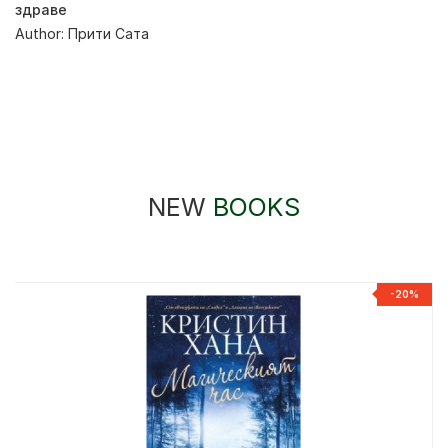
здраве
Author:
Прити Сата
NEW
BOOKS
%
-20%