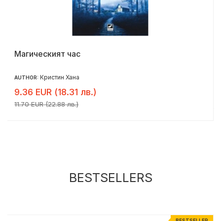
Магическият час
Кристин Хана
AUTHOR:
9.36 EUR (18.31 лв.)
11.70 EUR (22.88 лв.)
BESTSELLERS
R
BESTSELLER