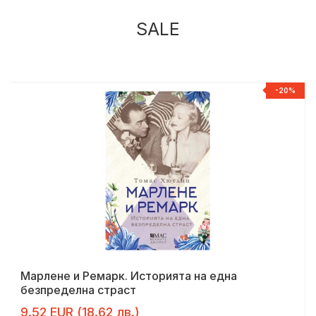
SALE
%
-20%
Марлене и Ремарк. Историята на една
безпределна страст
9.52 EUR (18.62 лв.)