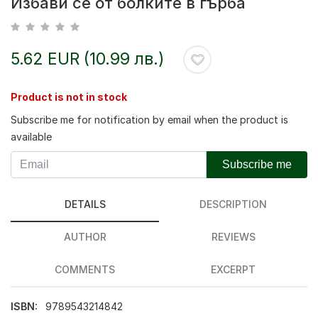
Избави се от болките в гърба
5.62 EUR (10.99 лв.)
Product is not in stock
Subscribe me for notification by email when the product is
available
Subscribe me
DETAILS
DESCRIPTION
AUTHOR
REVIEWS
COMMENTS
EXCERPT
ISBN:
9789543214842