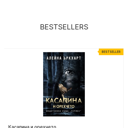
BESTSELLERS
R
BESTSELLER
Касапина и орехчето