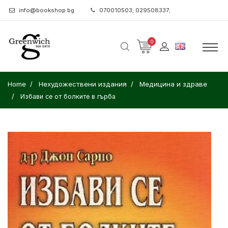
info@bookshop.bg
070010503; 029508337;
0
Home
Нехудожествени издания
Медицина и здраве
Избави се от болките в гърба