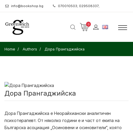
info@bookshop.bg
070010503; 029508337;
0
Home
Authors
Дора Прангаджийска
Дора Прангаджийска
Дора Прангаджийска e Неорайхиански аналитичен
психотерапевт. От няколко години е и част от екипа на
Българска асоциация „Осиновени и осиновители“, която