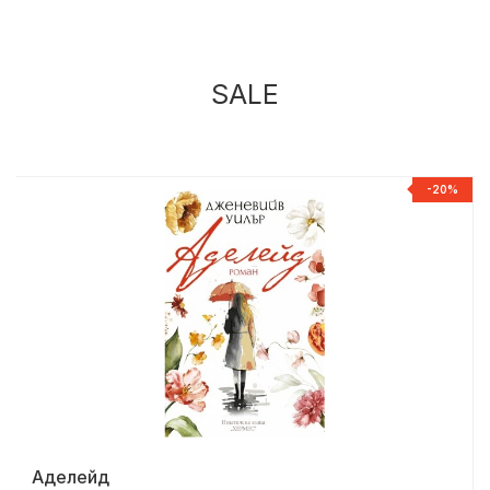
SALE
%
-20%
Аделейд