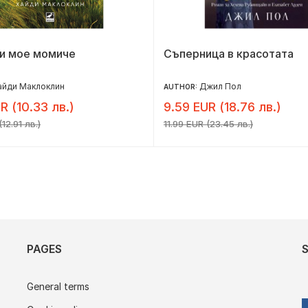
ги мое момиче
Съперница в красотата
айди Маклоклин
Джил Пол
AUTHOR:
R (10.33 лв.)
9.59 EUR (18.76 лв.)
12.91 лв.)
11.99 EUR (23.45 лв.)
PAGES
General terms