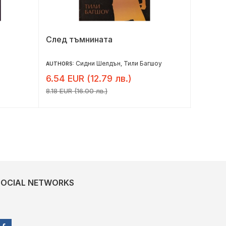
След тъмнината
Клеопа
Сидни Шелдън
Тили Багшоу
AUTHORS:
,
AUTHOR:
6.54 EUR (12.79 лв.)
9.60 E
8.18 EUR (16.00 лв.)
12.00 EU
SOCIAL NETWORKS