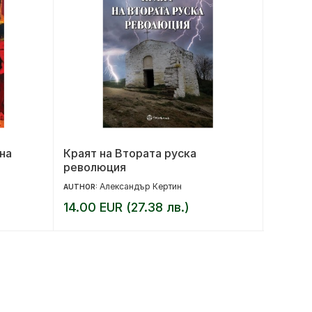
на
Краят на Втората руска
Играта
революция
Александър Кертин
AUTHOR:
AUTHOR:
14.00 EUR (27.38 лв.)
13.00 