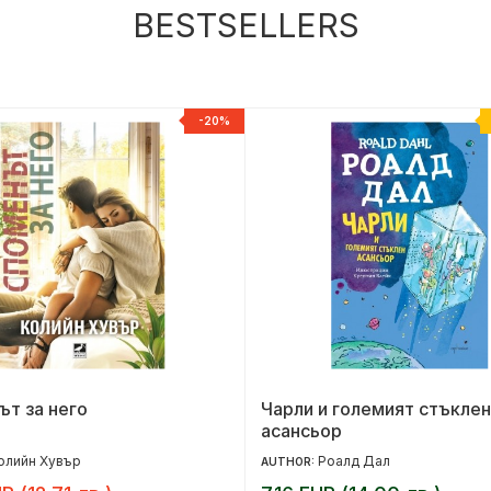
BESTSELLERS
-20%
т за него
Чарли и големият стъклен
асансьор
олийн Хувър
Роалд Дал
AUTHOR: