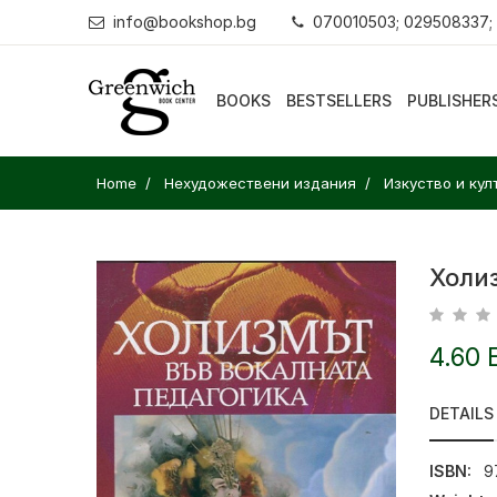
info@bookshop.bg
070010503; 029508337;
BOOKS
BESTSELLERS
PUBLISHER
Home
Нехудожествени издания
Изкуство и кул
Холи
4.60 
DETAILS
ISBN:
9