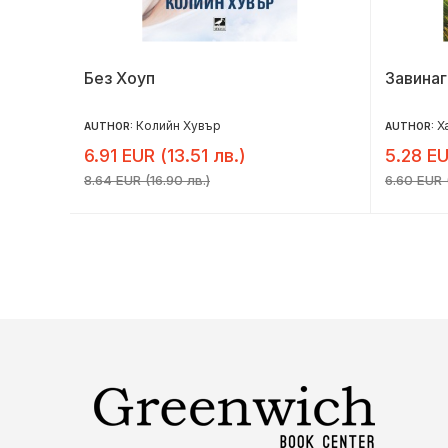
Без Хоуп
Завина
Колийн Хувър
Х
AUTHOR:
AUTHOR:
6.91 EUR (13.51 лв.)
5.28 EU
8.64 EUR (16.90 лв.)
6.60 EUR (