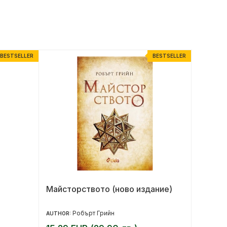
BESTSELLER
BESTSELLER
Майсторството (ново издание)
Крали
Робърт Грийн
AUTHOR:
AUTHOR: