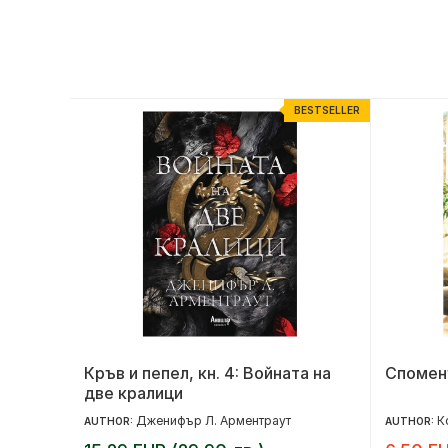
ESTSELLER
BESTSELLER
та
Кръв и пепел, кн. 4: Войната на
Споменъ
две кралици
Дженифър Л. Арментраут
К
AUTHOR:
AUTHOR: