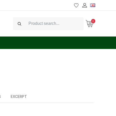
0
Search
S
EXCERPT