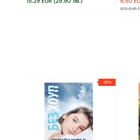
15.29 EUR (29.90 лв.)
6.50 EU
8.13 EUR (
-20%
-20%