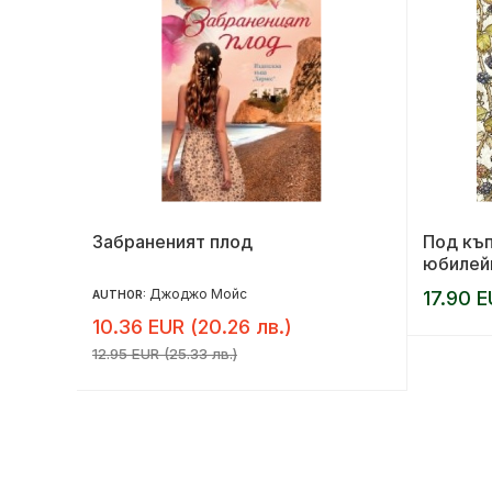
та
Забраненият плод
Под къп
юбилей
Джоджо Мойс
17.90 E
AUTHOR:
10.36 EUR (20.26 лв.)
12.95 EUR (25.33 лв.)