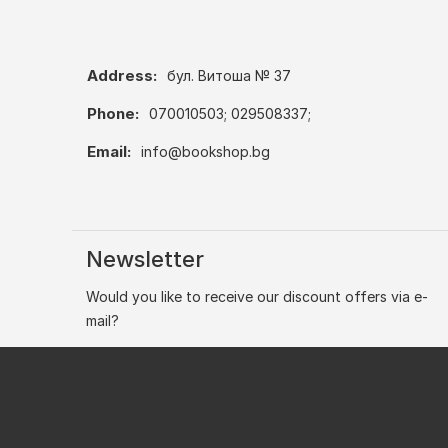
Address:
бул. Витоша № 37
Phone:
070010503; 029508337;
Email:
info@bookshop.bg
Newsletter
Would you like to receive our discount offers via e-
mail?