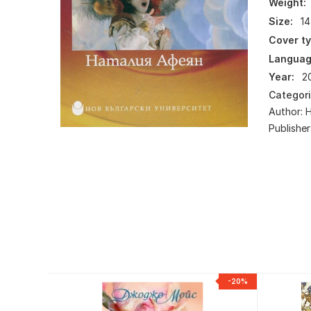
Weight:
Size:
14
Cover ty
Languag
Year:
2
Categor
Author:
Publisher
NEW
-20%