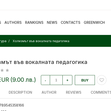
S
AUTHORS
RANKIGNS
NEWS
CONTACTS
GREENWICH
тура
Холизмът във вокалната педагогика
змът във вокалната педагогика
EUR (9.00 лв.)
-
+
BUY
DESCRIPTION
AUTHOR
REVIEWS
COMMENT
789545358166