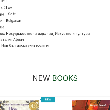
160
 х 21 см
pe:
Soft
e:
Bulgarian
014
ies:
Нехудожествени издания
,
Изкуство и култура
Наталия Афеян
:
Нов български университет
NEW
BOOKS
NEW