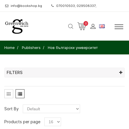
info@bookshop.bg
070010503; 029508337;
0
Home
Publishers
Нов български университет
FILTERS
Sort By
Products per page