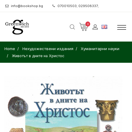
info@bookshop.bg
070010503; 029508337;
0
Home
Нехудожествени издания
Хуманитарни науки
Животът в дните на Христос