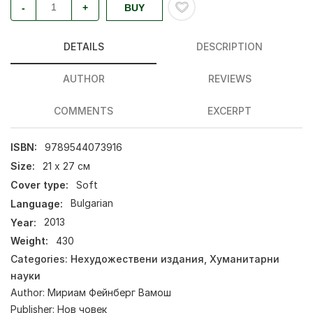
-
+
BUY
DETAILS
DESCRIPTION
AUTHOR
REVIEWS
COMMENTS
EXCERPT
ISBN:
9789544073916
Size:
21 х 27 см
Cover type:
Soft
Language:
Bulgarian
Year:
2013
Weight:
430
Categories:
Нехудожествени издания
,
Хуманитарни
науки
Author:
Мириам Фейнберг Вамош
Publisher:
Нов човек