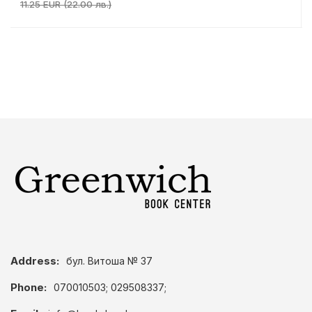
11.25 EUR (22.00 лв.)
Address:
бул. Витоша № 37
Phone:
070010503; 029508337;